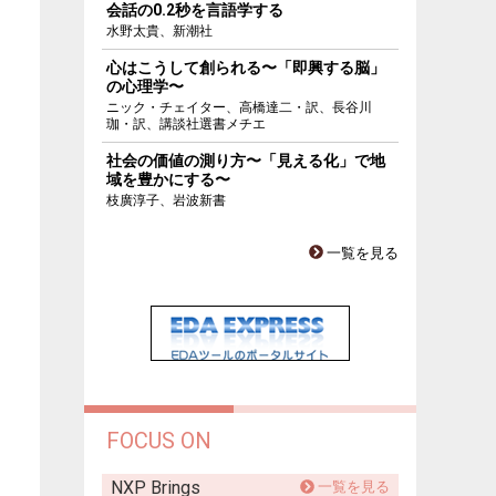
会話の0.2秒を言語学する
水野太貴、新潮社
心はこうして創られる〜「即興する脳」
の心理学〜
ニック・チェイター、高橋達二・訳、長谷川
珈・訳、講談社選書メチエ
社会の価値の測り方〜「見える化」で地
域を豊かにする〜
枝廣淳子、岩波新書
一覧を見る
FOCUS ON
NXP Brings
一覧を見る