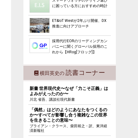
スマートウオッチのデザイン選び
に困っている方におすすめの時計
ET&IoT Westが2年ぶり開催、DX
推進に向けアプローチ
採用代行EORのリーディングカン
パニーに聞くグローバル採用のこ
れから【HRog[フロッグ]】
読書コーナー
横田英史の
新書 世界現代史〜なぜ「力こそ正義」は
よみがえったのか〜
川北 省吾、講談社現代新書
「偶然」はどのようにあなたをつくるの
か〜すべてが影響し合う複雑なこの世界
を生きることの意味〜
ブライアン・クラース、柴田裕之・訳、東洋経
済新報社