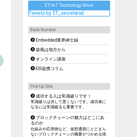
ET/IoT Technology Show
Tweets by ET_secretariat
Back Number
Embedded業界紳士録
旋風は地方から
オンライン講座
EIS提携コラム
Pick Up Site
成功する人は常識破りです！
常識破りは決して悪くないです。成功者に
なるには常識破るも重要です。
ブロックチェーンの魅力はどこにあ
るのか
仕組みや応用例など、仮想通貨にとどまら
ないブロックチェーンの概要がつかめる情