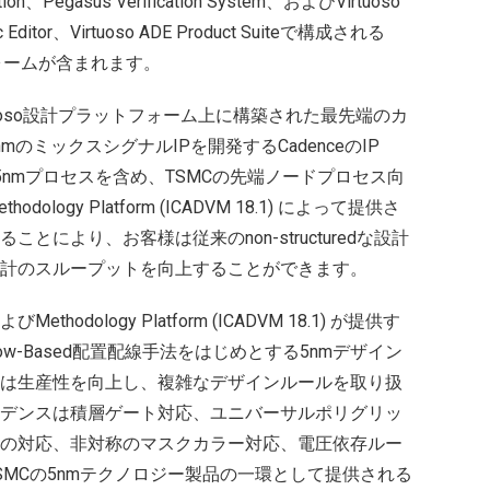
olution、Pegasus Verification System、およびVirtuoso
tic Editor、Virtuoso ADE Product Suiteで構成される
ットフォームが含まれます。
irtuoso設計プラットフォーム上に構築された最先端のカ
のミックスシグナルIPを開発するCadenceのIP
5nmプロセスを含め、TSMCの先端ノードプロセス向
thodology Platform (ICADVM 18.1) によって提供さ
により、お客様は従来のnon-structuredな設計
計のスループットを向上することができます。
びMethodology Platform (ICADVM 18.1) が提供す
-Based配置配線手法をはじめとする5nmデザイン
は生産性を向上し、複雑なデザインルールを取り扱
デンスは積層ゲート対応、ユニバーサルポリグリッ
の対応、非対称のマスクカラー対応、電圧依存ルー
MCの5nmテクノロジー製品の一環として提供される