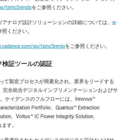
go/tsmc5nmds
をご参照ください。
/アナログ設計ソリューションの詳細については、
w
参照ください。
.cadence.com/go/tsmc5nmip
をご参照ください。
フ検証ツールの認証
よって製造プロセスが簡素化され、業界をリードする
た、完全統合デジタルインプリメンテーションおよびサ
ケイデンスのフルフローには、Innovus™
racterization Portfolio、Quantus™ Extraction
ution、Voltus™ IC Power Integrity Solution、
含まれます。