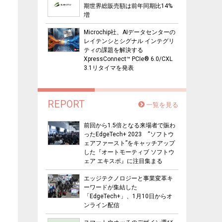
期世界総販売額は前年同期比14%
増
Microchip社、AIデータセンターの
レイテンシとシグナル インテグリ
ティの課題を解決する
XpressConnect™ PCIe® 6.0/CXL
3.1リタイマを発表
REPORT
一覧を見る
前回から1.5倍となる来場者で賑わ
ったEdgeTech+ 2023 “ソフトウ
ェアファースト”をキャッチアップ
した『オートモーティブ ソフトウ
ェア エキスポ』に注目集まる
エッジテクノロジーと事業変革キ
ーワードが集結した
「EdgeTech+」、1月10日からオ
ンライン配信