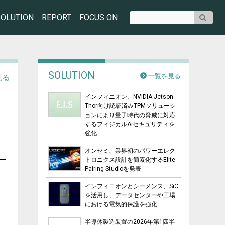
SOLUTION
REPORT
FOCUS ON
SOLUTION
一覧を見る
見る
インフィニオン、NVIDIA Jetson
Thor向け認証済みTPMソリューシ
ョンにより量子時代の脅威に対応
するフィジカルAIセキュリティを
強化
オンセミ、業界初のパワーエレク
トロニクス設計を簡素化するElite
Pairing Studioを発表
インフィニオンとシーメンス、SiC
を活用し、データセンターや工場
における電気的保護を強化
半導体製造装置の2026年第1四半