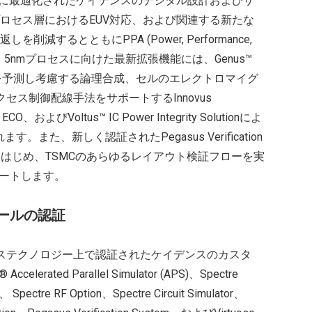
向けに最適化されたケイデンスのデジタル設計およびサ
ロセス層におけるEUV対応、および関連する新たな
するとともにPPA (Power, Performance,
す。5nmプロセスに向けた最新拡張機能には、Genus™
ビアピラーを予測し考慮する論理合成、セルのエレクトロマイグ
クセス制御配線手法をサポートするInnovus
ECO、およびVoltus™ IC Power Integrity Solutionによ
また、新しく認証されたPegasus Verification
ィルをはじめ、TSMCのあらゆるレイアウト検証フローを実
ポートします。
ツールの認証
セステクノロジー上で認証されたケイデンスのカスタ
rated Parallel Simulator (APS)、Spectre
S)、 Spectre RF Option、Spectre Circuit Simulator、