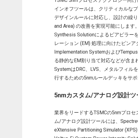
TSMC 5nmプロセステクノロジー
インオフツールは、クリティカルなプ
デザインルールに対応し、設計の繰り返しを削減
and Area) の改善を実現可能にしま
Synthesis Solutionによる
レーション (EM) 処理に向けたピンア
Implementation SystemおよびTempus 
る静的なEM割り当て対応などが含まれます。
SystemはDRC、LVS、メタルフ
行するための5nmルールデッキをサ
5nmカスタム/アナログ設計
業界をリードするTSMCの5nmプロ
ム/アナログ設計ツールには、Spectre® Accele
eXtensive Partitioning Simulator (XP