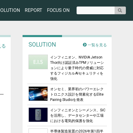
SOLUTION
REPORT
FOCUS ON
SOLUTION
一覧を見る
見る
インフィニオン、NVIDIA Jetson
Thor向け認証済みTPMソリューシ
ョンにより量子時代の脅威に対応
するフィジカルAIセキュリティを
強化
オンセミ、業界初のパワーエレク
トロニクス設計を簡素化するElite
Pairing Studioを発表
インフィニオンとシーメンス、SiC
を活用し、データセンターや工場
における電気的保護を強化
半導体製造装置の2026年第1四半