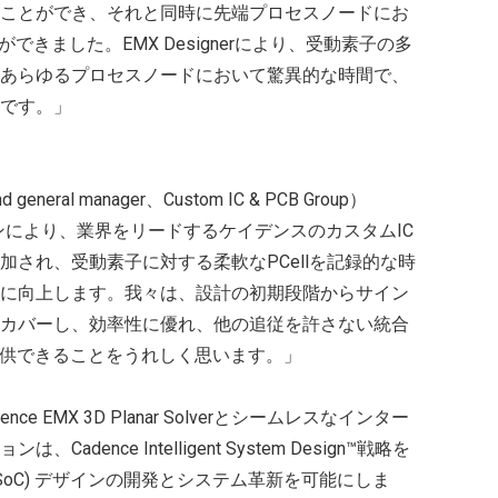
ことができ、それと同時に先端プロセスノードにお
できました。EMX Designerにより、受動素子の多
あらゆるプロセスノードにおいて驚異的な時間で、
です。」
and general manager、Custom IC & PCB Group）
ーションにより、業界をリードするケイデンスのカスタムIC
され、受動素子に対する柔軟なPCellを記録的な時
に向上します。我々は、設計の初期段階からサイン
カバーし、効率性に優れ、他の追従を許さない統合
提供できることをうれしく思います。」
nce EMX 3D Planar Solverとシームレスなインター
ence Intelligent System Design™戦略を
SoC) デザインの開発とシステム革新を可能にしま