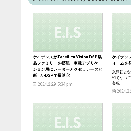
ケイデンスがTensilica Vision DSP製
ケイデンスが
品ファミリーを拡張 車載アプリケー
ォームを
ション用にレーダーアクセラレータと
業界初とな
新しいDSPで最適化
術でかつて
実現
2024.2.29 5:34 pm
2024.2.