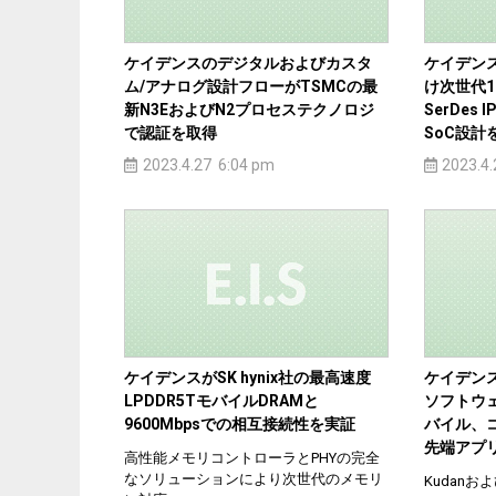
ケイデンスのデジタルおよびカスタ
ケイデンス
ム/アナログ設計フローがTSMCの最
け次世代1
新N3EおよびN2プロセステクノロジ
SerDe
で認証を取得
SoC設計
2023.4.27 6:04 pm
2023.4
ケイデンスがSK hynix社の最高速度
ケイデンスがTe
LPDDR5TモバイルDRAMと
ソフトウ
9600Mbpsでの相互接続性を実証
バイル、コ
先端アプ
高性能メモリコントローラとPHYの完全
なソリューションにより次世代のメモリ
Kudanおよ