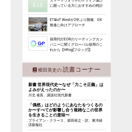
スマートウオッチのデザイン選び
に困っている方におすすめの時計
ET&IoT Westが2年ぶり開催、DX
推進に向けアプローチ
採用代行EORのリーディングカン
パニーに聞くグローバル採用のこ
れから【HRog[フロッグ]】
読書コーナー
横田英史の
新書 世界現代史〜なぜ「力こそ正義」は
よみがえったのか〜
川北 省吾、講談社現代新書
「偶然」はどのようにあなたをつくるの
か〜すべてが影響し合う複雑なこの世界
を生きることの意味〜
ブライアン・クラース、柴田裕之・訳、東洋経
済新報社