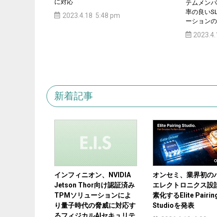
に対応
テムメンバ
率の良いSL
2023.4.18 5:48 pm
ーションの
2023.4
新着記事
インフィニオン、NVIDIA
オンセミ、業界初の
Jetson Thor向け認証済み
エレクトロニクス設
TPMソリューションによ
素化するElite Pairin
り量子時代の脅威に対応す
Studioを発表
るフィジカルAIセキュリテ