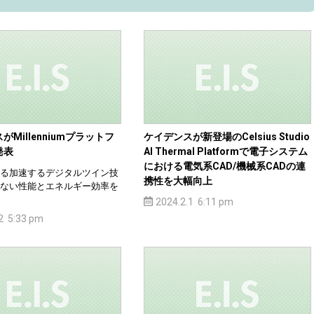
Millenniumプラットフ
ケイデンスが新登場のCelsius Studio
発表
AI Thermal Platformで電子システム
における電気系CAD/機械系CADの連
る加速するデジタルツイン技
携性を大幅向上
ない性能とエネルギー効率を
2024.2.1 6:11 pm
2 5:33 pm