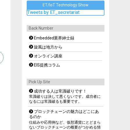
ET/IoT Technology Show
Tweets by ET_secretariat
Back Number
Embedded業界紳士録
旋風は地方から
オンライン講座
EIS提携コラム
Pick Up Site
成功する人は常識破りです！
常識破りは決して悪くないです。成功者に
なるには常識破るも重要です。
ブロックチェーンの魅力はどこにあ
るのか
仕組みや応用例など、仮想通貨にとどまら
ないブロックチェーンの概要がつかめる情