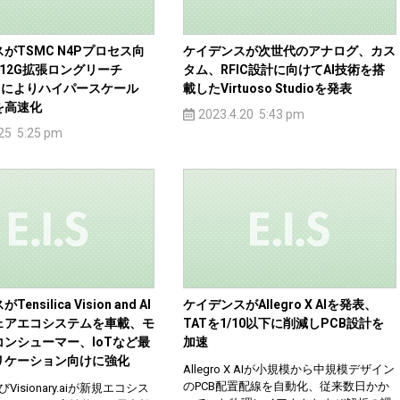
がTSMC N4Pプロセス向
ケイデンスが次世代のアナログ、カス
12G拡張ロングリーチ
タム、RFIC設計に向けてAI技術を搭
s IPによりハイパースケール
載したVirtuoso Studioを発表
を高速化
2023.4.20 5:43 pm
.25 5:25 pm
nsilica Vision and AI
ケイデンスがAllegro X AIを発表、
ェアエコシステムを車載、モ
TATを1/10以下に削減しPCB設計を
ンシューマー、IoTなど最
加速
リケーション向けに強化
Allegro X AIが小規模から中規模デザイン
のPCB配置配線を自動化、従来数日かか
びVisionary.aiが新規エコシス