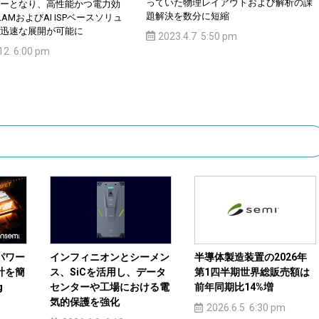
っていた物理レイアウトおよび解析の課
ーとなり、高性能かつ電力効
題解決を数分に短縮
AMおよびAI ISPベースソリュ
迅速な展開が可能に
2023.4.7 5:50 pm
.12 6:00 pm
パワー
インフィニオンとシーメン
半導体製造装置の2026年
計を簡
ス、SiCを活用し、データ
第1四半期世界総販売額は
g
センターや工場における電
前年同期比14%増
気的保護を強化
2026.6.5 6:30 pm