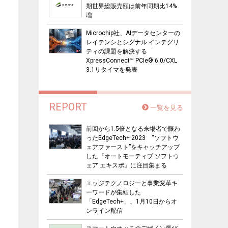
期世界総販売額は前年同期比14%
増
Microchip社、AIデータセンターの
レイテンシとシグナル インテグリ
ティの課題を解決する
XpressConnect™ PCIe® 6.0/CXL
3.1リタイマを発表
REPORT
一覧を見る
前回から1.5倍となる来場者で賑わ
ったEdgeTech+ 2023 “ソフトウ
ェアファースト”をキャッチアップ
した『オートモーティブ ソフトウ
ェア エキスポ』に注目集まる
エッジテクノロジーと事業変革キ
ーワードが集結した
「EdgeTech+」、1月10日からオ
ンライン配信