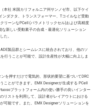
（本社 米国カリフォルニア州サンノゼ市、以下ケイ
、インダクタ、トランスフォーマー、Tコイルなど受動
 クリーンなPCell (パラメトリックセル)および高精度
成可能な新しい受動素子の合成・最適化ソリューション
しました。
irtuoso® ADE製品群とシームレスに統合されており、他のソ
成を行うことが可能で、設計生産性が大幅に向上しま
は、ボタンを押すだけで電気的、形状的要望に基づいてDRC
ができます。EMX Designerが生成する PCell
rtuosoプラットフォーム内の使い勝手の良いインター
のリストを利用して、設計者がレイアウトにおける
能です。また、EMX Designerソリューションを