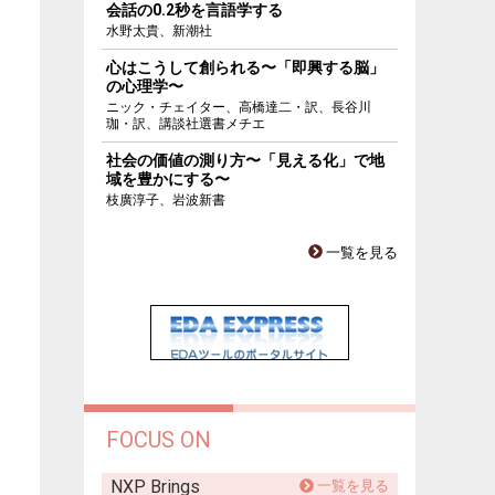
会話の0.2秒を言語学する
水野太貴、新潮社
心はこうして創られる〜「即興する脳」
の心理学〜
ニック・チェイター、高橋達二・訳、長谷川
珈・訳、講談社選書メチエ
社会の価値の測り方〜「見える化」で地
域を豊かにする〜
枝廣淳子、岩波新書
一覧を見る
FOCUS ON
NXP Brings
一覧を見る