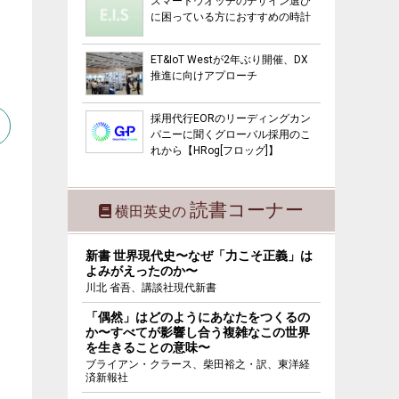
スマートウオッチのデザイン選び
に困っている方におすすめの時計
ET&IoT Westが2年ぶり開催、DX
推進に向けアプローチ
採用代行EORのリーディングカン
パニーに聞くグローバル採用のこ
れから【HRog[フロッグ]】
読書コーナー
横田英史の
新書 世界現代史〜なぜ「力こそ正義」は
よみがえったのか〜
川北 省吾、講談社現代新書
「偶然」はどのようにあなたをつくるの
か〜すべてが影響し合う複雑なこの世界
を生きることの意味〜
ブライアン・クラース、柴田裕之・訳、東洋経
済新報社