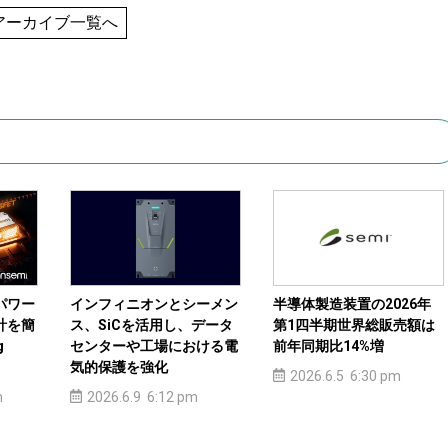
アーカイブ一覧へ
パワー
インフィニオンとシーメン
半導体製造装置の2026年
計を簡
ス、SiCを活用し、データ
第1四半期世界総販売額は
g
センターや工場における電
前年同期比14%増
気的保護を強化
2026.6.5 6:30 pm
m
2026.6.9 6:12 pm