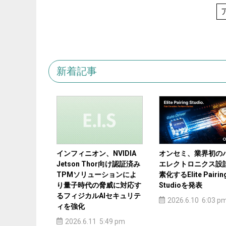
新着記事
インフィニオン、NVIDIA
オンセミ、業界初の
Jetson Thor向け認証済み
エレクトロニクス設
TPMソリューションによ
素化するElite Pairin
り量子時代の脅威に対応す
Studioを発表
るフィジカルAIセキュリテ
2026.6.10 6:03 p
ィを強化
2026.6.11 5:49 pm