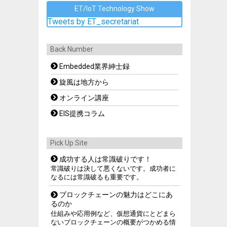
ET/IoT Technology Show
Tweets by ET_secretariat
Back Number
Embedded業界紳士録
旋風は地方から
オンライン講座
EIS提携コラム
Pick Up Site
成功する人は常識破りです！
常識破りは決して悪くないです。成功者に
なるには常識破るも重要です。
ブロックチェーンの魅力はどこにあ
るのか
仕組みや応用例など、仮想通貨にとどまら
ないブロックチェーンの概要がつかめる情