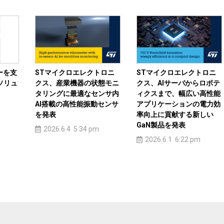
ーを支
STマイクロエレクトロニ
STマイクロエレクトロニ
ソリュ
クス、産業機器の状態モニ
クス、AIサーバからロボテ
タリングに最適なセンサ内
ィクスまで、幅広い高性能
AI搭載の高性能振動センサ
アプリケーションの電力効
を発表
率向上に貢献する新しい
GaN製品を発表
2026.6.4 5:34 pm
2026.6.1 6:22 pm