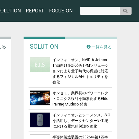
SOLUTION
REPORT
FOCUS ON
SOLUTION
見る
一覧を見る
インフィニオン、NVIDIA Jetson
Thor向け認証済みTPMソリューシ
ョンにより量子時代の脅威に対応
するフィジカルAIセキュリティを
強化
オンセミ、業界初のパワーエレク
トロニクス設計を簡素化するElite
Pairing Studioを発表
インフィニオンとシーメンス、SiC
を活用し、データセンターや工場
における電気的保護を強化
半導体製造装置の2026年第1四半