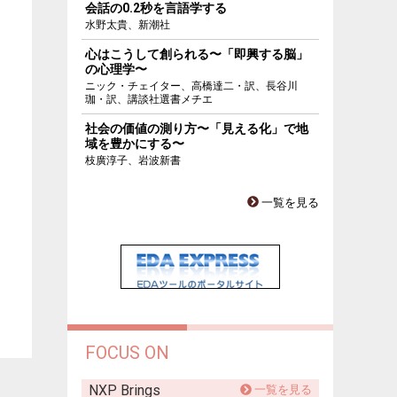
会話の0.2秒を言語学する
水野太貴、新潮社
心はこうして創られる〜「即興する脳」
の心理学〜
ニック・チェイター、高橋達二・訳、長谷川
珈・訳、講談社選書メチエ
社会の価値の測り方〜「見える化」で地
域を豊かにする〜
枝廣淳子、岩波新書
一覧を見る
FOCUS ON
NXP Brings
一覧を見る