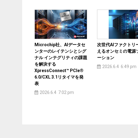
Microchip社、AIデータセ
次世代AIファクトリ
ンターのレイテンシとシグ
えるオンセミの電源
ナル インテグリティの課題
ーション
を解決する
2026.6.4 6:49 pm
XpressConnect™ PCIe®
6.0/CXL 3.1リタイマを発
表
2026.6.4 7:02 pm