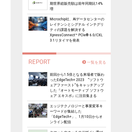
期世界総販売額は前年同期比14%
増
Microchip社、AIデータセンターの
レイテンシとシグナル インテグリ
ティの課題を解決する
XpressConnect™ PCIe® 6.0/CXL
3.1リタイマを発表
REPORT
一覧を見る
前回から1.5倍となる来場者で賑わ
ったEdgeTech+ 2023 “ソフトウ
ェアファースト”をキャッチアップ
した『オートモーティブ ソフトウ
ェア エキスポ』に注目集まる
エッジテクノロジーと事業変革キ
ーワードが集結した
「EdgeTech+」、1月10日からオ
ンライン配信