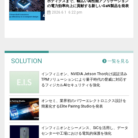
ボティクスまで、幅広い高性能アプリケーション
の電力効率向上に貢献する新しいGaN製品を発表
2026.6.1 6:22 pm
SOLUTION
一覧を見る
インフィニオン、NVIDIA Jetson Thor向け認証済み
TPMソリューションにより量子時代の脅威に対応す
るフィジカルAIセキュリティを強化
オンセミ、業界初のパワーエレクトロニクス設計を
簡素化するElite Pairing Studioを発表
インフィニオンとシーメンス、SiCを活用し、データ
センターや工場における電気的保護を強化