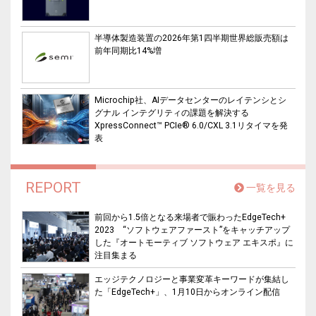
半導体製造装置の2026年第1四半期世界総販売額は
前年同期比14%増
Microchip社、AIデータセンターのレイテンシとシ
グナル インテグリティの課題を解決する
XpressConnect™ PCIe® 6.0/CXL 3.1リタイマを発
表
REPORT
一覧を見る
前回から1.5倍となる来場者で賑わったEdgeTech+
2023 “ソフトウェアファースト”をキャッチアップ
した『オートモーティブ ソフトウェア エキスポ』に
注目集まる
エッジテクノロジーと事業変革キーワードが集結し
た「EdgeTech+」、1月10日からオンライン配信