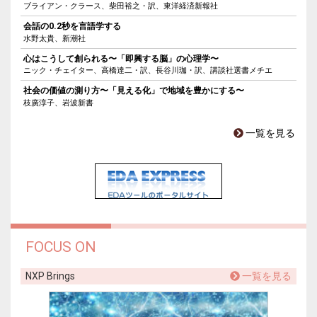
ブライアン・クラース、柴田裕之・訳、東洋経済新報社
会話の0.2秒を言語学する
水野太貴、新潮社
心はこうして創られる〜「即興する脳」の心理学〜
ニック・チェイター、高橋達二・訳、長谷川珈・訳、講談社選書メチエ
社会の価値の測り方〜「見える化」で地域を豊かにする〜
枝廣淳子、岩波新書
一覧を見る
FOCUS ON
NXP Brings
一覧を見る