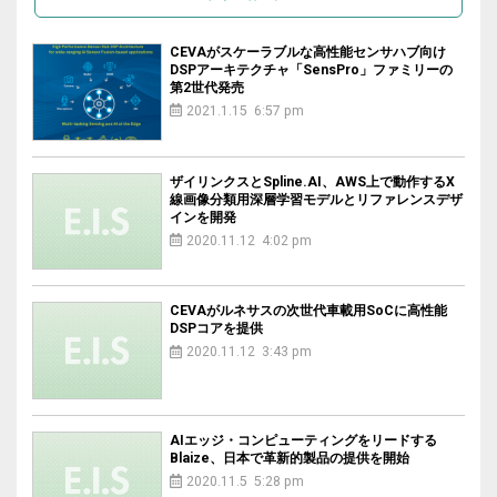
CEVAがスケーラブルな高性能センサハブ向け
DSPアーキテクチャ「SensPro」ファミリーの
第2世代発売
2021.1.15 6:57 pm
ザイリンクスとSpline.AI、AWS上で動作するX
線画像分類用深層学習モデルとリファレンスデザ
インを開発
2020.11.12 4:02 pm
CEVAがルネサスの次世代車載用SoCに高性能
DSPコアを提供
2020.11.12 3:43 pm
AIエッジ・コンピューティングをリードする
Blaize、日本で革新的製品の提供を開始
2020.11.5 5:28 pm