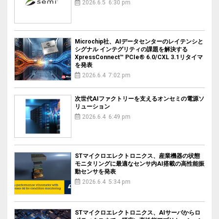
2026.6.5 6:30 pm
Microchip社、AIデータセンターのレイテンシと
シグナル インテグリティの課題を解決する
XpressConnect™ PCIe® 6.0/CXL 3.1リタイマ
を発表
2026.6.4 7:02 pm
次世代AIファクトリーを支えるオンセミの電源ソ
リューション
2026.6.4 6:49 pm
STマイクロエレクトロニクス、産業機器の状態
モニタリングに最適なセンサ内AI搭載の高性能振
動センサを発表
2026.6.4 5:34 pm
STマイクロエレクトロニクス、AIサーバからロ