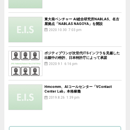
東大発ベンチャー AI総合研究所NABLAS、名古
屋拠点「NABLAS NAGOYA」を開設
2020.10.30 7:03 pm
ポジティブワンが次世代ITSインフラを見越した
出願中の特許、日本特許庁によって承諾
2020.9.1 6:16 pm
Hmcomm、AIコールセンター「VContact
Center Lab」本格稼働
2019.8.26 1:39 pm