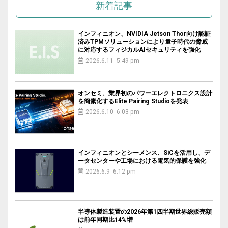
新着記事
インフィニオン、NVIDIA Jetson Thor向け認証
済みTPMソリューションにより量子時代の脅威
に対応するフィジカルAIセキュリティを強化
2026.6.11 5:49 pm
オンセミ、業界初のパワーエレクトロニクス設計
を簡素化するElite Pairing Studioを発表
2026.6.10 6:03 pm
インフィニオンとシーメンス、SiCを活用し、デ
ータセンターや工場における電気的保護を強化
2026.6.9 6:12 pm
半導体製造装置の2026年第1四半期世界総販売額
は前年同期比14%増