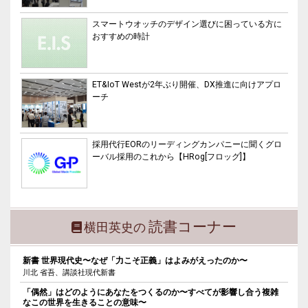
スマートウオッチのデザイン選びに困っている方に
おすすめの時計
ET&IoT Westが2年ぶり開催、DX推進に向けアプロ
ーチ
採用代行EORのリーディングカンパニーに聞くグロ
ーバル採用のこれから【HRog[フロッグ]】
読書コーナー
横田英史の
新書 世界現代史〜なぜ「力こそ正義」はよみがえったのか〜
川北 省吾、講談社現代新書
「偶然」はどのようにあなたをつくるのか〜すべてが影響し合う複雑
なこの世界を生きることの意味〜