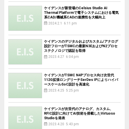
ケイデンスが新登場のCelsius Studio AI
Thermal Platformで電子システムにおける電気
系CAD/機械系CADの連携性を大幅向上
2024.2.1 6:11 pm
ケイデンスのデジタルおよびカスタム/アナログ
設計フローがTSMCの最新N3EおよびN2プロセ
ステクノロジで認証を取得
2023.4.27 6:04 pm
ケイデンスがTSMC N4Pプロセス向け次世代
112G拡張ロングリーチSerDes IPによりハイパ
ースケールSoC設計を高速化
2023.4.25 5:25 pm
ケイデンスが次世代のアナログ、カスタム、
RFIC設計に向けてAI技術を搭載したVirtuoso
Studioを発表
2023.4.20 5:43 pm