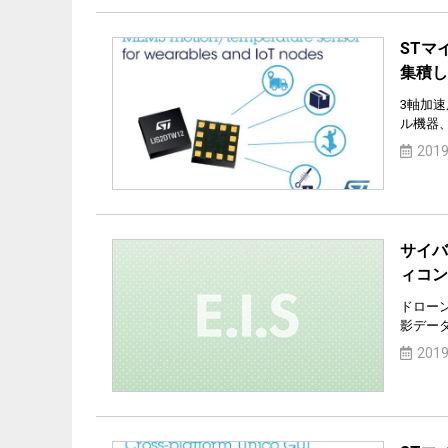
STマ
集積し
3軸加
ル機器
2019
サイバ
ィコン
ドロー
影デー
2019