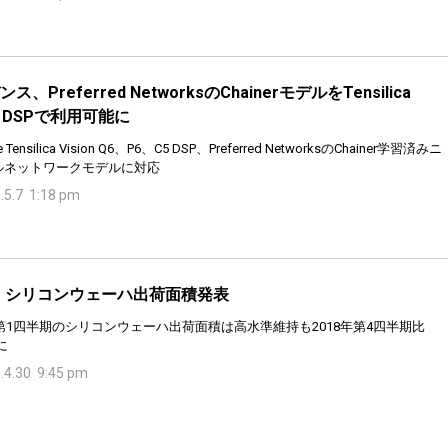
ス、Preferred NetworksのChainerモデルをTensilica
on DSPで利用可能に
e Tensilica Vision Q6、P6、C5 DSP、Preferred NetworksのChainer学習済みニ
ルネットワークモデルに対応
.5.7 1:18 pm
I、シリコンウェーハ出荷面積発表
年第1四半期のシリコンウェーハ出荷面積は高水準維持も2018年第4四半期比
に
.4.30 9:45 pm