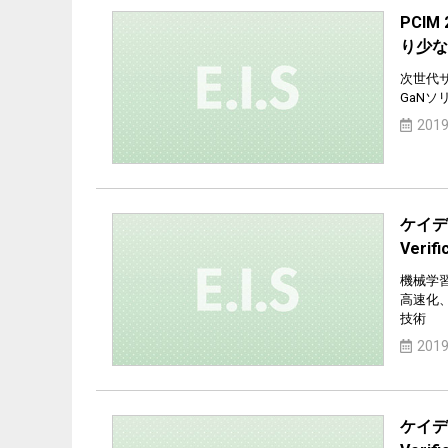
PCI
り少な
次世代
GaN
2019
ケイデ
Verif
機械学習
高速化
技術
2019
ケイデ