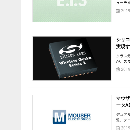
ューラ
2019
シリコ
実現する
クラス
が、ス
2019
マウザ
ータA
デュア
質、デ
2019