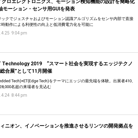
イクロエレクトロニクス、モーション検知機能の設計を簡略化
軸モーション・センサ用GUIを発表
ロジックでジェスチャおよびモーション認識アルゴリズムをセンサ内部で直接
常時動作による利便性の向上と低消費電力化を可能に
.4.25 9:04 pm
oT Technology 2019 “スマート社会を実現するエッジテクノ
総合展”として11月開催
bedded Tech)×ET(Edge Tech)をテーマにエッジの最先端を体験。出展者410、
28,000名超の来場者を見込む
.4.24 8:44 pm
ィニオン、イノベーションを推進させるリンツの開発拠点を