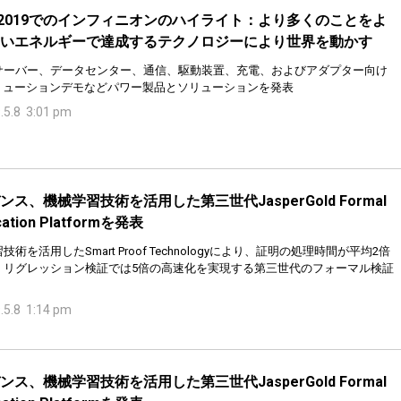
M 2019でのインフィニオンのハイライト：より多くのことをよ
いエネルギーで達成するテクノロジーにより世界を動かす
サーバー、データセンター、通信、駆動装置、充電、およびアダプター向け
ソリューションデモなどパワー製品とソリューションを発表
.5.8 3:01 pm
ンス、機械学習技術を活用した第三世代JasperGold Formal
ication Platformを発表
技術を活用したSmart Proof Technologyにより、証明の処理時間が平均2倍
、リグレッション検証では5倍の高速化を実現する第三世代のフォーマル検証
.5.8 1:14 pm
ンス、機械学習技術を活用した第三世代JasperGold Formal