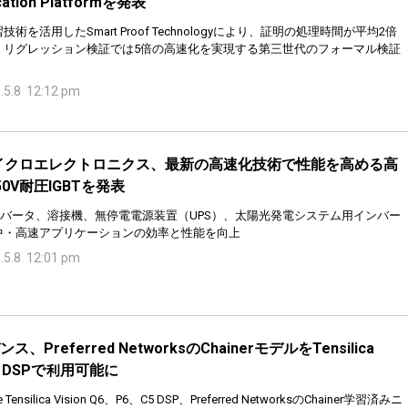
ication Platformを発表
技術を活用したSmart Proof Technologyにより、証明の処理時間が平均2倍
、リグレッション検証では5倍の高速化を実現する第三世代のフォーマル検証
.5.8 12:12 pm
イクロエレクトロニクス、最新の高速化技術で性能を高める高
50V耐圧IGBTを発表
コンバータ、溶接機、無停電電源装置（UPS）、太陽光発電システム用インバー
中・高速アプリケーションの効率と性能を向上
.5.8 12:01 pm
ス、Preferred NetworksのChainerモデルをTensilica
on DSPで利用可能に
e Tensilica Vision Q6、P6、C5 DSP、Preferred NetworksのChainer学習済みニ