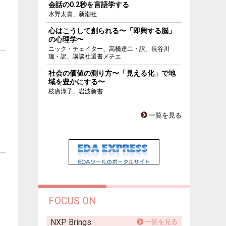
会話の0.2秒を言語学する
水野太貴、新潮社
心はこうして創られる〜「即興する脳」
の心理学〜
ニック・チェイター、高橋達二・訳、長谷川
珈・訳、講談社選書メチエ
社会の価値の測り方〜「見える化」で地
域を豊かにする〜
枝廣淳子、岩波新書
一覧を見る
FOCUS ON
NXP Brings
一覧を見る