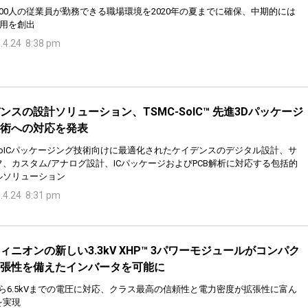
00人の従業員が勤務できる職場環境を2020年の夏までに確保、中期的には
雇用を創出
.4.24 8:38 pm
ンスの設計ソリューション、TSMC-SoIC™ 先進3Dパッケージ
術への対応を発表
 SoICパッケージング技術向けに最適化されたケイデンスのデジタル設計、サ
フ、カスタム/アナログ設計、ICパッケージおよびPCB解析に対応する包括的
ルソリューション
.4.24 8:31 pm
ィニオンの新しい3.3kV XHP™ 3パワーモジュールがコンパク
張性を備えたインバータを可能に
Vから6.5kVまでの電圧に対応、クラス最高の信頼性と電力密度が拡張性に富ん
を実現