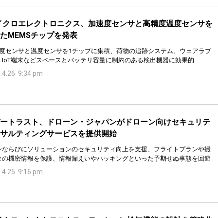
イクロエレクトロニクス、加速度センサと高精度温度センサを
たMEMSチップを発表
速度センサと温度センサを1チップに集積、荷物の追跡システム、ウェアラブ
、IoT端末などスペースとバッテリ容量に制約のある検出機器に効果的
.4.26 9:34 pm
ートラスト、ドローン・ジャパンがドローン向けセキュリテ
サルティングサービスを提供開始
ンならびにソリューションのセキュリティ向上を支援、フライトプランや撮
タの機密情報を保護、情報漏えいやハッキングといった予期せぬ事態を回避
.4.25 9:16 pm