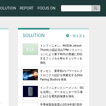
SOLUTION
REPORT
FOCUS ON
SOLUTION
一覧を見る
インフィニオン、NVIDIA Jetson
Thor向け認証済みTPMソリューシ
ョンにより量子時代の脅威に対応
するフィジカルAIセキュリティを
強化
オンセミ、業界初のパワーエレク
トロニクス設計を簡素化するElite
Pairing Studioを発表
インフィニオンとシーメンス、SiC
を活用し、データセンターや工場
における電気的保護を強化
半導体製造装置の2026年第1四半