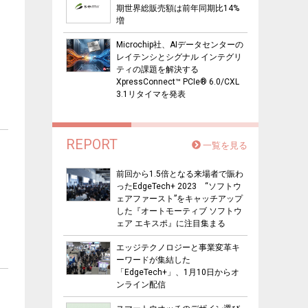
期世界総販売額は前年同期比14%
増
Microchip社、AIデータセンターの
レイテンシとシグナル インテグリ
ティの課題を解決する
XpressConnect™ PCIe® 6.0/CXL
3.1リタイマを発表
REPORT
一覧を見る
前回から1.5倍となる来場者で賑わ
ったEdgeTech+ 2023 “ソフトウ
ェアファースト”をキャッチアップ
した『オートモーティブ ソフトウ
ェア エキスポ』に注目集まる
エッジテクノロジーと事業変革キ
ーワードが集結した
「EdgeTech+」、1月10日からオ
ンライン配信