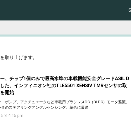
を取り上げます。
ー、チップ1個のみで最高水準の車載機能安全グレードASIL D
した、インフィニオン社のTLE5501 XENSIV TMRセンサの取
を開始
ー、ポンプ、アクチュエータなど車載用ブラシレスDC（BLDC）モータ整流、
ータのステアリングアングルセンシング、統合に最適
.5.8 4:15 pm