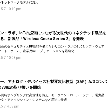
ルネットワークモデルに対応
.5.7 10:10 pm
ン・ラボ、IoTの拡張につながる次世代のコネクテッド製品を
、新製品「Wireless Gecko Series 2」を発表
最高のセキュリティとRF性能を備えたシリコン・ラボのSoCとソフトウェア
マート・ホーム、産業用IoTアプリケーションを最適化
.5.7 10:03 pm
ー、アナログ・デバイセズ社製逐次比較型（SAR）A/Dコンバ
D738xの取り扱いを開始
ル同時サンプリングに高速性も備え、モータコントロール、ソナー、電力品
ータ・アクイジション・システムなど用途に最適
.5.7 4:08 pm