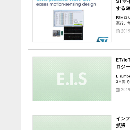
STマ
する6
FSM
実行、
2019
ET/I
ロジー
ET(Em
3日間で
2019
インフ
拡張