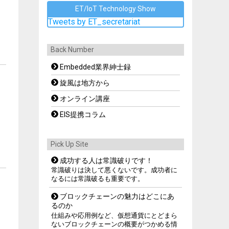
ET/IoT Technology Show
Tweets by ET_secretariat
Back Number
Embedded業界紳士録
旋風は地方から
オンライン講座
EIS提携コラム
Pick Up Site
成功する人は常識破りです！
常識破りは決して悪くないです。成功者に
なるには常識破るも重要です。
ブロックチェーンの魅力はどこにあ
るのか
仕組みや応用例など、仮想通貨にとどまら
ないブロックチェーンの概要がつかめる情