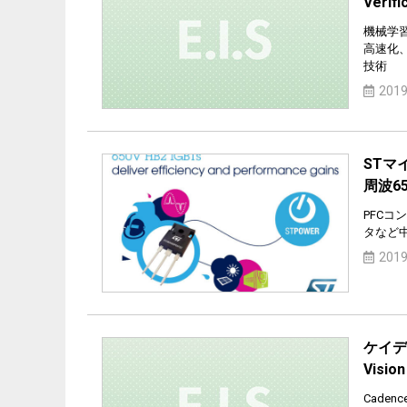
Verif
機械学習
高速化
技術
2019
STマ
周波6
PFC
タなど
2019
ケイデン
Visi
Cadenc