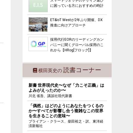
スマートウオッチのデザイン選び
に困っている方におすすめの時計
ET&IoT Westが2年ぶり開催、DX
推進に向けアプローチ
採用代行EORのリーディングカン
パニーに聞くグローバル採用のこ
れから【HRog[フロッグ]】
読書コーナー
横田英史の
新書 世界現代史〜なぜ「力こそ正義」は
よみがえったのか〜
川北 省吾、講談社現代新書
「偶然」はどのようにあなたをつくるの
か〜すべてが影響し合う複雑なこの世界
を生きることの意味〜
ブライアン・クラース、柴田裕之・訳、東洋経
済新報社