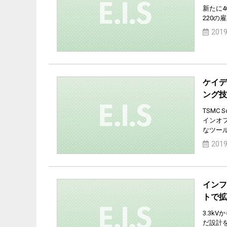
新たに4
220の
2019
ケイデ
ング技
TSMC
インオ
なツー
2019
インフ
トで拡
3.3k
だ設計