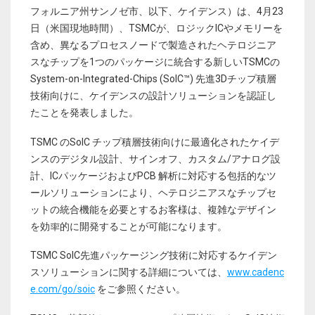
フォルニア州サンノゼ市、以下、ケイデンス）は、4月23
日（米国現地時間）、TSMCが、ロジックICやメモリーを
含め、異なるプロセスノードで製造されたヘテロジニア
スなチップを1つのパッケージに統合する新しいTSMCの
System-on-Integrated-Chips (SoIC™) 先進3Dチップ積層
技術向けに、ケイデンスの設計ソリューションを認証し
たことを発表しました。
TSMC のSoIC チップ積層技術向けに最適化されたケイデ
ンスのデジタル設計、サインオフ、カスタム/アナログ設
計、ICパッケージおよびPCB 解析に対応する包括的なツ
ールソリューションにより、ヘテロジニアスなチップセ
ットの統合機能を必要とするお客様は、複雑なデザイン
を効率的に開発することが可能になります。
TSMC SoIC先進パッケージング技術に対応するケイデン
スソリューションに関する詳細については、
www.cadenc
e.com/go/soic
をご参照ください。