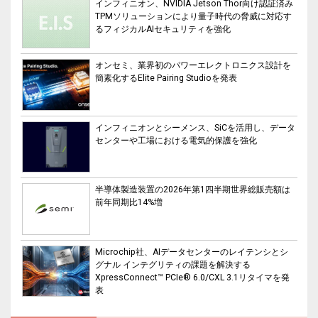
インフィニオン、NVIDIA Jetson Thor向け認証済み
TPMソリューションにより量子時代の脅威に対応す
るフィジカルAIセキュリティを強化
オンセミ、業界初のパワーエレクトロニクス設計を
簡素化するElite Pairing Studioを発表
インフィニオンとシーメンス、SiCを活用し、データ
センターや工場における電気的保護を強化
半導体製造装置の2026年第1四半期世界総販売額は
前年同期比14%増
Microchip社、AIデータセンターのレイテンシとシ
グナル インテグリティの課題を解決する
XpressConnect™ PCIe® 6.0/CXL 3.1リタイマを発
表