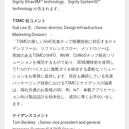
Sigrity XtractIM™ technology、Sigrity SystemSI™
technology が含まれます。
TSMC 社コメント
Suk Lee 氏（Senior director, Design Infrastructure
Marketing Division）：
「TSMCの新しいSoIC先進チップ積層技術に対応するケイ
デンスツール、リファレンスフロー、メソドロジーは、
実績のあるTSMCのInFO、WoW、CoWoSチップ統合ソリ
ューションを補完するものであり、3D積層技術を使用し
て1つのデバイス上に複数ダイを統合する柔軟なソリュー
ションをお客様に提供します。現在も継続している先進
パッケージング技術におけるTSMCとケイデンスの協業
は、両社共通のお客様の5G、AI、IoT、車載アプリケーシ
ョン向け製品設計を効率化し、成功に導くお手伝いをし
ます」
ケイデンスコメント
Tom Beckley（Senior vice president and general