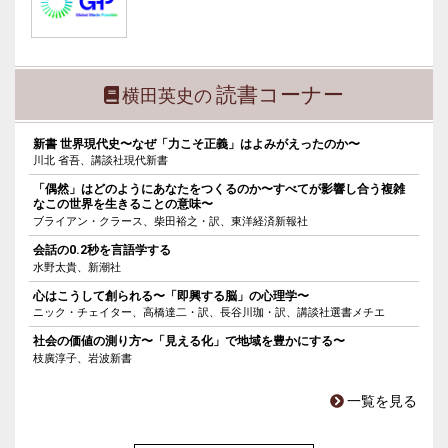
読書コーナー
横田英史の
新書 世界現代史〜なぜ「力こそ正義」はよみがえったのか〜
川北 省吾、講談社現代新書
「偶然」はどのようにあなたをつくるのか〜すべてが影響し合う複雑
なこの世界を生きることの意味〜
ブライアン・クラース、柴田裕之・訳、東洋経済新報社
会話の0.2秒を言語学する
水野太貴、新潮社
心はこうして創られる〜「即興する脳」の心理学〜
ニック・チェイター、高橋達二・訳、長谷川珈・訳、講談社選書メチエ
社会の価値の測り方〜「見える化」で地域を豊かにする〜
枝廣淳子、岩波新書
一覧を見る