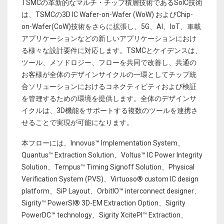
TSMCの革新的なマルチ・チップ積層技術であるSoIC技術
は、TSMCの3D IC Wafer-on-Wafer (WoW) およびChip-
on-Wafer(CoW)技術をさらに拡張し、5G、AI、IoT、車載
アプリケーションなどの新しいアプリケーションにおけ
る様々な設計要件に対応します。TSMCとケイデンスは、
ツール、メソドロジー、フローを共同で改善し、共通の
お客様が全体のデザインサイクルの一環としてチップ統
合ソリューションにおけるコネクティビティおよび検証
を管理するための環境を提供します。全体のデザインサ
イクルは、3D機能をサポートする複数のツールを連携さ
せることで実現が可能になります。
本フローには、Innovus™ Implementation System、
Quantus™ Extraction Solution、Voltus™ IC Power Integrity
Solution、Tempus™ Timing Signoff Solution、Physical
Verification System (PVS)、Virtuoso® custom IC design
platform、SiP Layout、OrbitIO™ interconnect designer、
Sigrity™ PowerSI® 3D-EM Extraction Option、Sigrity
PowerDC™ technology、Sigrity XcitePI™ Extraction、