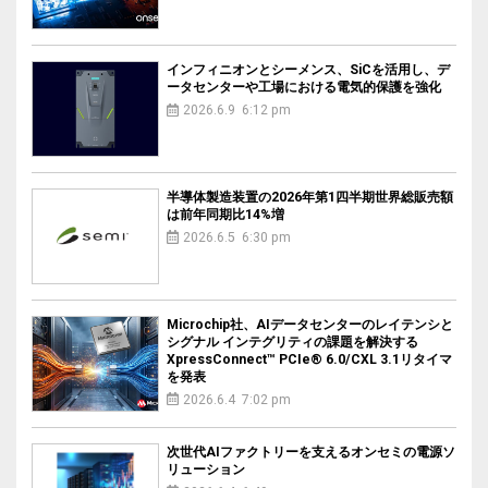
インフィニオンとシーメンス、SiCを活用し、デ
ータセンターや工場における電気的保護を強化
2026.6.9 6:12 pm
半導体製造装置の2026年第1四半期世界総販売額
は前年同期比14%増
2026.6.5 6:30 pm
Microchip社、AIデータセンターのレイテンシと
シグナル インテグリティの課題を解決する
XpressConnect™ PCIe® 6.0/CXL 3.1リタイマ
を発表
2026.6.4 7:02 pm
次世代AIファクトリーを支えるオンセミの電源ソ
リューション