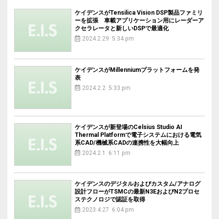
ケイデンスがTensilica Vision DSP製品ファミリ
ーを拡張 車載アプリケーション用にレーダーア
クセラレータと新しいDSPで最適化
2024.2.29 5:34 pm
ケイデンスがMillenniumプラットフォームを発
表
2024.2.2 5:33 pm
ケイデンスが新登場のCelsius Studio AI
Thermal Platformで電子システムにおける電気
系CAD/機械系CADの連携性を大幅向上
2024.2.1 6:11 pm
ケイデンスのデジタルおよびカスタム/アナログ
設計フローがTSMCの最新N3EおよびN2プロセ
ステクノロジで認証を取得
2023.4.27 6:04 pm