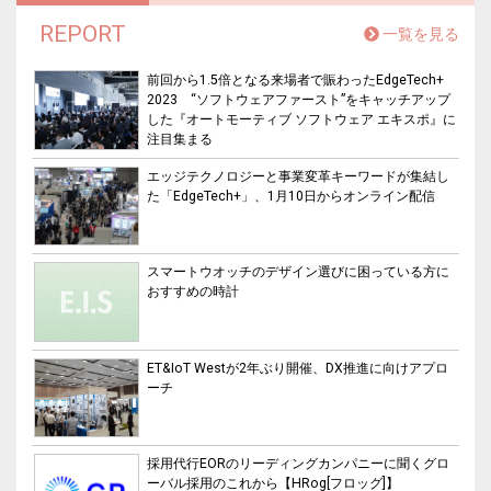
REPORT
一覧を見る
前回から1.5倍となる来場者で賑わったEdgeTech+
2023 “ソフトウェアファースト”をキャッチアップ
した『オートモーティブ ソフトウェア エキスポ』に
注目集まる
エッジテクノロジーと事業変革キーワードが集結し
た「EdgeTech+」、1月10日からオンライン配信
スマートウオッチのデザイン選びに困っている方に
おすすめの時計
ET&IoT Westが2年ぶり開催、DX推進に向けアプロ
ーチ
採用代行EORのリーディングカンパニーに聞くグロ
ーバル採用のこれから【HRog[フロッグ]】