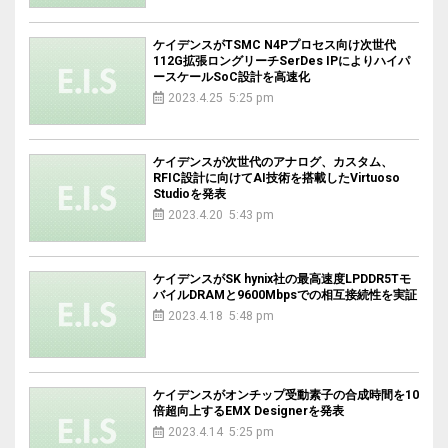
ケイデンスがTSMC N4Pプロセス向け次世代
112G拡張ロングリーチSerDes IPによりハイパ
ースケールSoC設計を高速化
2023.4.25 5:25 pm
ケイデンスが次世代のアナログ、カスタム、
RFIC設計に向けてAI技術を搭載したVirtuoso
Studioを発表
2023.4.20 5:43 pm
ケイデンスがSK hynix社の最高速度LPDDR5Tモ
バイルDRAMと9600Mbpsでの相互接続性を実証
2023.4.18 5:48 pm
ケイデンスがオンチップ受動素子の合成時間を10
倍超向上するEMX Designerを発表
2023.4.14 5:25 pm