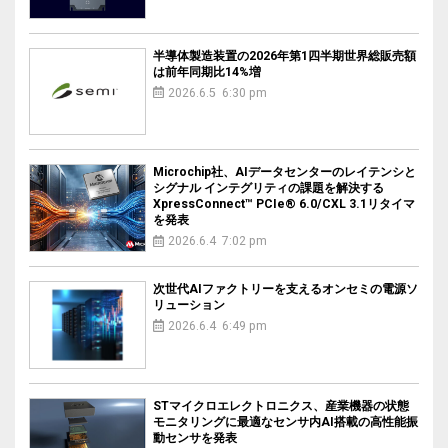
半導体製造装置の2026年第1四半期世界総販売額
は前年同期比14%増
2026.6.5 6:30 pm
Microchip社、AIデータセンターのレイテンシと
シグナル インテグリティの課題を解決する
XpressConnect™ PCIe® 6.0/CXL 3.1リタイマ
を発表
2026.6.4 7:02 pm
次世代AIファクトリーを支えるオンセミの電源ソ
リューション
2026.6.4 6:49 pm
STマイクロエレクトロニクス、産業機器の状態
モニタリングに最適なセンサ内AI搭載の高性能振
動センサを発表