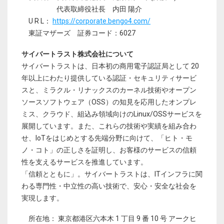
代表取締役社長 内田 陽介
U R L：
https://corporate.bengo4.com/
東証マザーズ 証券コード：6027
サイバートラスト株式会社について
サイバートラストは、日本初の商用電子認証局として 20
年以上にわたり提供している認証・セキュリティサービ
スと、ミラクル・リナックスのカーネル技術やオープン
ソースソフトウェア（OSS）の知見を応用したオンプレ
ミス、クラウド、組込み領域向けのLinux/OSSサービスを
展開しています。また、これらの技術や実績を組み合わ
せ、IoTをはじめとする先端分野に向けて、「ヒト・モ
ノ・コト」の正しさを証明し、お客様のサービスの信頼
性を支えるサービスを推進しています。
「信頼とともに」。サイバートラストは、ITインフラに関
わる専門性・中立性の高い技術で、安心・安全な社会を
実現します。
所在地： 東京都港区六本木 1 丁目 9 番 10 号 アークヒ