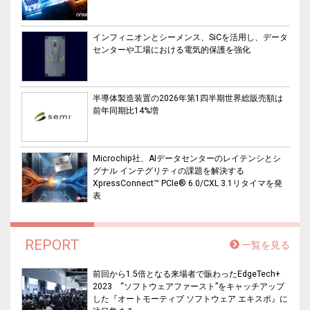
インフィニオンとシーメンス、SiCを活用し、データ
センターや工場における電気的保護を強化
半導体製造装置の2026年第1四半期世界総販売額は
前年同期比14%増
Microchip社、AIデータセンターのレイテンシとシ
グナル インテグリティの課題を解決する
XpressConnect™ PCIe® 6.0/CXL 3.1リタイマを発
表
REPORT
一覧を見る
前回から1.5倍となる来場者で賑わったEdgeTech+
2023 “ソフトウェアファースト”をキャッチアップ
した『オートモーティブ ソフトウェア エキスポ』に