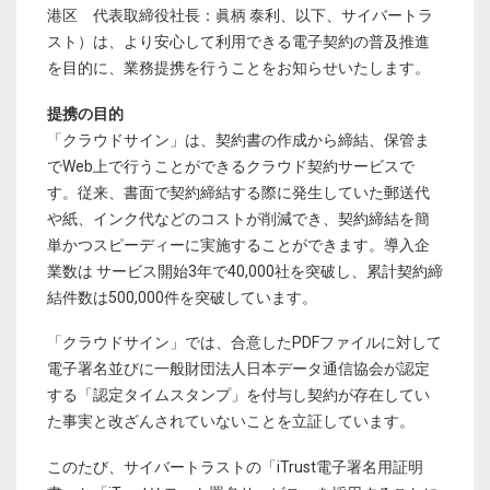
港区 代表取締役社長：眞柄 泰利、以下、サイバートラ
スト）は、より安心して利用できる電子契約の普及推進
を目的に、業務提携を行うことをお知らせいたします。
提携の目的
「クラウドサイン」は、契約書の作成から締結、保管ま
でWeb上で行うことができるクラウド契約サービスで
す。従来、書面で契約締結する際に発生していた郵送代
や紙、インク代などのコストが削減でき、契約締結を簡
単かつスピーディーに実施することができます。導入企
業数は サービス開始3年で40,000社を突破し、累計契約締
結件数は500,000件を突破しています。
「クラウドサイン」では、合意したPDFファイルに対して
電子署名並びに一般財団法人日本データ通信協会が認定
する「認定タイムスタンプ」を付与し契約が存在してい
た事実と改ざんされていないことを立証しています。
このたび、サイバートラストの「iTrust電子署名用証明