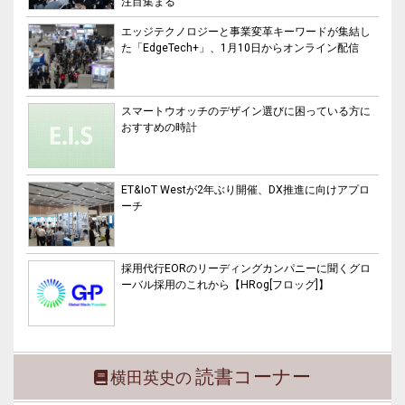
注目集まる
エッジテクノロジーと事業変革キーワードが集結し
た「EdgeTech+」、1月10日からオンライン配信
スマートウオッチのデザイン選びに困っている方に
おすすめの時計
ET&IoT Westが2年ぶり開催、DX推進に向けアプロ
ーチ
採用代行EORのリーディングカンパニーに聞くグロ
ーバル採用のこれから【HRog[フロッグ]】
読書コーナー
横田英史の