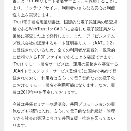
書」と「iTrustリモート署名サービス」を採用することに
より、「クラウドサイン」利用者のさらなる安心と利便
性向上を実現します。
iTrust電子署名用証明書は、国際的な電子認証局の監査規
格であるWebTrust for CA※1に合格した電子認証局から
厳格に審査した上で発行します。また、アドビシステム
ズ株式会社の認定するルート証明書リスト（AATL ※2）
に登録されているため、全ての利用者が直観的・視覚的
に信頼できる PDF ファイルであることを確認できます。
iTrust リモート署名サービスは、運用の厳格さを審査する
JCAN トラステッド・サービス登録※3に国内で初めて登
録されており、利用者は安心して電子契約などの電子化
におけるリモート署名が利用可能になります。なお、実
装は2019年中を予定しております。
今後は共催セミナーや講演会、共同プロモーションの実
施なども視野に入れ、安心して電子的な契約締結・管理
できる社会の実現に向けて共同支援・推進を図ってまい
ります。