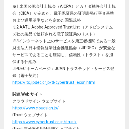
※1 米国公認会計士協会（AICPA）とカナダ勅許会計士協
会（CICA）が定めた、電子認証局の証明書発行審査基準
および運用基準などを定めた国際規格
※2 AATL: Adobe Approved Trust List （アドビシステム
ズ社の製品で信頼される電子認証局のリスト）
※3インターネット上のサービスを第三者機関である一般
財団法人日本情報経済社会推進協会（JIPDEC） が安全な
サービスであることを確認し、信頼性（トラスト）を担
保する仕組み
JIPDEC ホームページ：JCAN トラステッド・サービス登
録（電子契約）
https://itc.jipdec.or.jp/tl/cybertrust_econ.html
関連 Web サイト
クラウドサイン ウェブサイト
https://www.cloudsign.jp/
iTrust ウェブサイト
https://www.cybertrust.co.jp/itrust/
iTrust 電子署名用証明書ウェブサイト