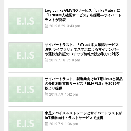
LogicLinksがMVNOサービス「LinksMate」に
「iTrust本人確認サービス」を採用―サイバート
ラストが発表
2019.8.29 3:43 pm
サイバートラスト、「iTrust 本人確認サービス
JPKIライブラリ」でスマホによるマイナンバー
や運転免許証のICチップ情報の読み取りに対応
2019.7.18 7:10 pm
サイバートラスト、製造業向けIoT用Linuxと製品
の長期利用支援サービス「EM+PLS」を2019年
秋より提供
2019.7.9 1:42 pm
東芝デバイス＆ストレージとサイバートラストが
IoT機器向けトラストサービスで提携
2019.7.9 1:36 pm