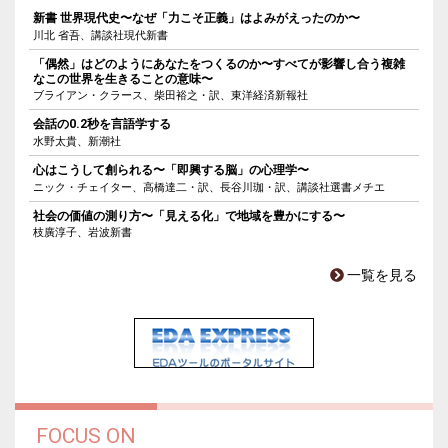
新書 世界現代史〜なぜ「力こそ正義」はよみがえったのか〜
川北 省吾、講談社現代新書
「偶然」はどのようにあなたをつくるのか〜すべてが影響し合う複雑
なこの世界を生きることの意味〜
ブライアン・クラース、柴田裕之・訳、東洋経済新報社
会話の0.2秒を言語学する
水野太貴、新潮社
心はこうして創られる〜「即興する脳」の心理学〜
ニック・チェイター、高橋達二・訳、長谷川珈・訳、講談社選書メチエ
社会の価値の測り方〜「見える化」で地域を豊かにする〜
枝廣淳子、岩波新書
一覧を見る
FOCUS ON