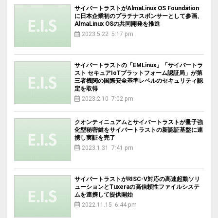
サイバートラストがAlmaLinux OS Foundation
に日本企業初のプラチナスポンサーとして参画、
AlmaLinux OSの共同開発を推進
2023.5.22 5:17 pm
サイバートラストの「EMLinux」「サイバートラ
スト セキュアIoTプラットフォーム認証局」が第
三者機関の国際安全基準レベルのセキュリティ認
定を取得
2023.2.10 7:02 pm
クオンティニュアムとサイバートラストが量子強
化型秘密鍵をサイバートラストの新認証基盤に連
携し実証を完了
2023.1.31 7:41 pm
サイバートラストがRISC-V対応の高速起動ソリ
ューションとTuxeraの高信頼性ファイルシステ
ムを連携して提供開始
2022.11.15 6:44 pm