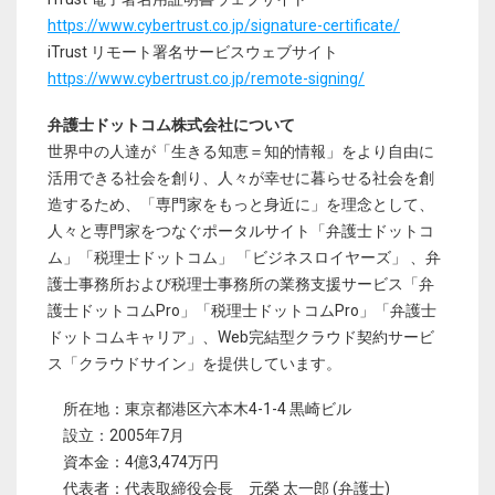
https://www.cybertrust.co.jp/signature-certificate/
iTrust リモート署名サービスウェブサイト
https://www.cybertrust.co.jp/remote-signing/
弁護士ドットコム株式会社について
世界中の人達が「生きる知恵＝知的情報」をより自由に
活用できる社会を創り、人々が幸せに暮らせる社会を創
造するため、「専門家をもっと身近に」を理念として、
人々と専門家をつなぐポータルサイト「弁護士ドットコ
ム」「税理士ドットコム」 「ビジネスロイヤーズ」 、弁
護士事務所および税理士事務所の業務支援サービス「弁
護士ドットコムPro」「税理士ドットコムPro」「弁護士
ドットコムキャリア」、Web完結型クラウド契約サービ
ス「クラウドサイン」を提供しています。
所在地：東京都港区六本木4-1-4 黒崎ビル
設立：2005年7月
資本金：4億3,474万円
代表者：代表取締役会長 元榮 太一郎 (弁護士)