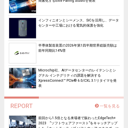
簡素化するElite Pairing Studioを発表
インフィニオンとシーメンス、SiCを活用し、データ
センターや工場における電気的保護を強化
半導体製造装置の2026年第1四半期世界総販売額は
前年同期比14%増
Microchip社、AIデータセンターのレイテンシとシ
グナル インテグリティの課題を解決する
XpressConnect™ PCIe® 6.0/CXL 3.1リタイマを発
表
REPORT
一覧を見る
前回から1.5倍となる来場者で賑わったEdgeTech+
2023 “ソフトウェアファースト”をキャッチアップ