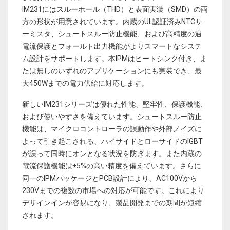
IM231にはスルーホール（THD）と表面実装（SMD）の両
方の形状が用意されています。内蔵のUL認証済みNTCサ
ーミスタ、シュートスルー防止機能、および高精度の過
電流保護とフォールト出力機能がよりスマートなシステ
ム設計をサポートします。本IPMはヒートシンク付き、ま
たは無しのいずれのアプリケーションにも実装でき、最
大450Wまでの電力供給に対応します。
新しいIM231シリーズは優れた性能、堅牢性、保護機能、
および使いやすさを備えています。シュートスルー防止
機能は、マイクロコントローラの誤動作や外部ノイズに
よって引き起こされる、ハイサイドとローサイドのIGBT
が誤って同時にオンとなる状況を防ぎます。また内蔵の
電流保護機能は±5%の高い精度を備えています。さらに
同一のIPMパッケージとPCB設計により、AC100Vから
230Vまでの複数の市場への対応が可能です。これにより
デザインインが容易になり、製品開発までの期間が短縮
されます。