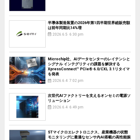
半導体製造装置の2026年第1四半期世界総販売額
は前年同期比14%増
2026.6.5 6:30 pm
Microchip社、AIデータセンターのレイテンシと
シグナル インテグリティの課題を解決する
XpressConnect™ PCIe® 6.0/CXL 3.1リタイマ
を発表
2026.6.4 7:02 pm
次世代AIファクトリーを支えるオンセミの電源ソ
リューション
2026.6.4 6:49 pm
STマイクロエレクトロニクス、産業機器の状態
モニタリングに最適なセンサ内AI搭載の高性能振