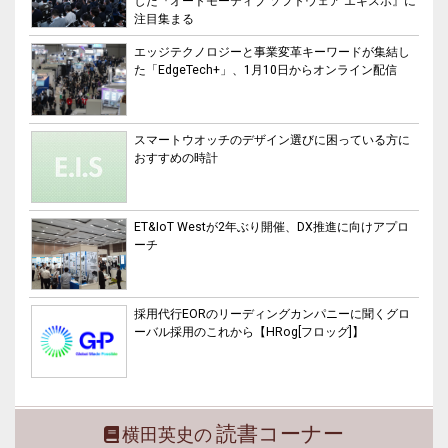
した『オートモーティブ ソフトウェア エキスポ』に
注目集まる
エッジテクノロジーと事業変革キーワードが集結し
た「EdgeTech+」、1月10日からオンライン配信
スマートウオッチのデザイン選びに困っている方に
おすすめの時計
ET&IoT Westが2年ぶり開催、DX推進に向けアプロ
ーチ
採用代行EORのリーディングカンパニーに聞くグロ
ーバル採用のこれから【HRog[フロッグ]】
読書コーナー
横田英史の