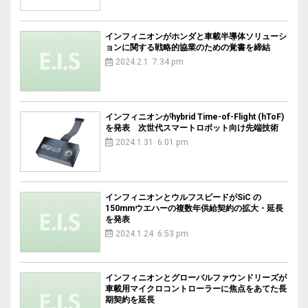
インフィニオンがホンダと車載半導体ソリューシ
ョンに関する戦略的協業のための覚書を締結
2024.2.1 7:34 pm
インフィニオンがhybrid Time-of-Flight (hToF)
を発表 次世代スマートロボット向け先端技術
2024.1.31 6:01 pm
インフィニオンとウルフスピードがSiC の
150mmウエハーの複数年供給契約の拡大・延長
を発表
2024.1.24 6:53 pm
インフィニオンとグローバルファウンドリーズが
車載用マイクロコントローラーに焦点をあてた長
期契約を延長