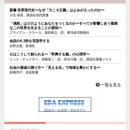
新書 世界現代史〜なぜ「力こそ正義」はよみがえったのか〜
川北 省吾、講談社現代新書
「偶然」はどのようにあなたをつくるのか〜すべてが影響し合う複雑
なこの世界を生きることの意味〜
ブライアン・クラース、柴田裕之・訳、東洋経済新報社
会話の0.2秒を言語学する
水野太貴、新潮社
心はこうして創られる〜「即興する脳」の心理学〜
ニック・チェイター、高橋達二・訳、長谷川珈・訳、講談社選書メチエ
社会の価値の測り方〜「見える化」で地域を豊かにする〜
枝廣淳子、岩波新書
一覧を見る