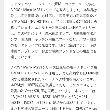
ジェントパワーモジュール（IPM）のファミリーである
CIPOS™ Micro IM231シリーズを発表しました。本製品は
厳しい高湿度環境にも対応し、高電圧での高温高湿逆バ
イアス試験（HV-H3TRB）にて1,000時間の印可試験に合
格しています。エネルギー効率に優れたIPMファミリー
は、この特性により、温水循環ポンプ、洗濯機用排水ポ
ンプ、食洗機、キッチン用換気フードなど、パワー機器
のモータドライブに最適です。他には空調ファン、冷蔵
庫用コンプレッサ、および電動ブランドなどの用途にも
適しています。
CIPOS™ Micro IM231シリーズは最新のモータドライブ用
TRENCHSTOP™6 IGBTを使用し、また高効率と低EMIを実
現する最適化されたスイッチング特性を備えています。
本IPMはUL1557認証を取得しており、このクラスとして
最高の2kVの絶縁耐圧を実現しています。本シリーズは
4A (IM231-M6S1B、IM231-M6T2B）と6A (IM231-
L6S1B、IM231- L6T2B）の製品から構成されています。
またお客様の実装ニーズに対応するため、CIPOS™ Micro