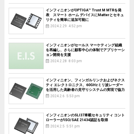
インフィニオンがOPTIGA™ Trust M MTRを発
表 スマート ホーム デバイスにMatterとセキュ
リティを簡単に追加可能に
2024.2.29 4:52 pm
インフィニオンがセールス マーケティング組織
を再編し、さらに顧客中心の体制でアプリケーシ
ョン開発を支援
2024.2.28 8:03 pm
インフィニオン、フィンガルリンクおよびネクス
ティ エレクトロニクス、60GHzミリ波レーダー
を活用した高齢者の見守りシステムの実現で協力
2024.2.6 5:53 pm
インフィニオンのSLI37車載セキュリティ コント
ローラーがISO/SAE 21434認証を取得
2024.2.5 5:51 pm