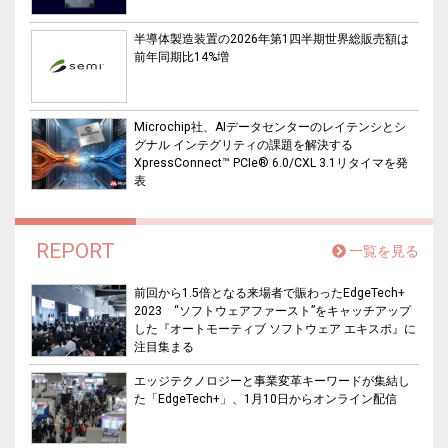
半導体製造装置の2026年第1四半期世界総販売額は
前年同期比14%増
Microchip社、AIデータセンターのレイテンシとシ
グナル インテグリティの課題を解決する
XpressConnect™ PCIe® 6.0/CXL 3.1リタイマを発
表
REPORT
一覧を見る
前回から1.5倍となる来場者で賑わったEdgeTech+
2023 “ソフトウェアファースト”をキャッチアップ
した『オートモーティブ ソフトウェア エキスポ』に
注目集まる
エッジテクノロジーと事業変革キーワードが集結し
た「EdgeTech+」、1月10日からオンライン配信