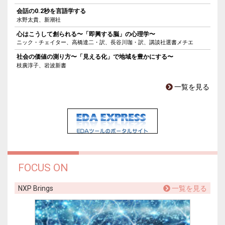
会話の0.2秒を言語学する
水野太貴、新潮社
心はこうして創られる〜「即興する脳」の心理学〜
ニック・チェイター、高橋達二・訳、長谷川珈・訳、講談社選書メチエ
社会の価値の測り方〜「見える化」で地域を豊かにする〜
枝廣淳子、岩波新書
一覧を見る
FOCUS ON
NXP Brings
一覧を見る