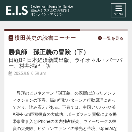
Electronics Information Service
組込みシステム技術者向け
MENU
オンライン・マガジン
横田英史の読書コーナー
一覧を見る
勝負師 孫正義の冒険（下）
日経BP 日本経済新聞出版、ライオネル・バーバ
ー、村井浩紀・訳
2025.9.8 6:59 am
異形のビジネスマン「孫正義」の深層に迫ったノンフ
ィクションの下巻。孫の行動パターンと行動原理に迫っ
ており、読み応えがある。下巻では、中国アリババや英
ARMへの巨額投資の大成功、ボーダフォン買収による携
帯事業参入とiPhoneの国内独占販売、ウィーワークス投
資の大失敗、ビジョンファンドの栄光と苦境、OpenAIな