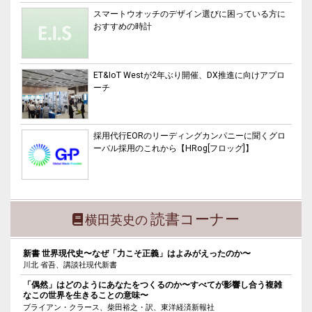
スマートウオッチのデザイン選びに困っている方に
おすすめの時計
ET&IoT Westが2年ぶり開催、DX推進に向けアプロ
ーチ
採用代行EORのリーディングカンパニーに聞くグロ
ーバル採用のこれから【HRog[フロッグ]】
読書コーナー
横田英史の
新書 世界現代史〜なぜ「力こそ正義」はよみがえったのか〜
川北 省吾、講談社現代新書
「偶然」はどのようにあなたをつくるのか〜すべてが影響し合う複雑
なこの世界を生きることの意味〜
ブライアン・クラース、柴田裕之・訳、東洋経済新報社