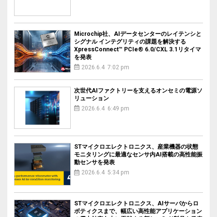
Microchip社、AIデータセンターのレイテンシと
シグナル インテグリティの課題を解決する
XpressConnect™ PCIe® 6.0/CXL 3.1リタイマ
を発表
2026.6.4 7:02 pm
次世代AIファクトリーを支えるオンセミの電源ソ
リューション
2026.6.4 6:49 pm
STマイクロエレクトロニクス、産業機器の状態
モニタリングに最適なセンサ内AI搭載の高性能振
動センサを発表
2026.6.4 5:34 pm
STマイクロエレクトロニクス、AIサーバからロ
ボティクスまで、幅広い高性能アプリケーション