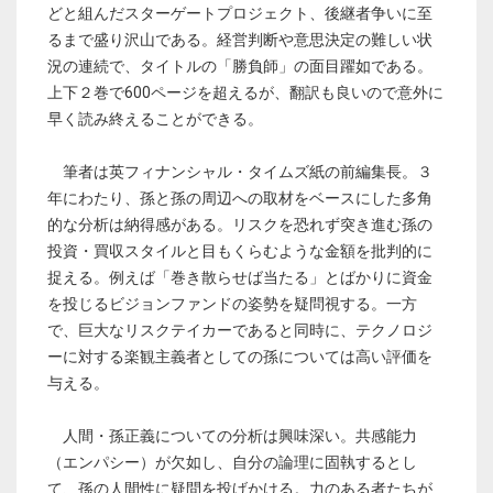
どと組んだスターゲートプロジェクト、後継者争いに至
るまで盛り沢山である。経営判断や意思決定の難しい状
況の連続で、タイトルの「勝負師」の面目躍如である。
上下２巻で600ページを超えるが、翻訳も良いので意外に
早く読み終えることができる。
筆者は英フィナンシャル・タイムズ紙の前編集長。３
年にわたり、孫と孫の周辺への取材をベースにした多角
的な分析は納得感がある。リスクを恐れず突き進む孫の
投資・買収スタイルと目もくらむような金額を批判的に
捉える。例えば「巻き散らせば当たる」とばかりに資金
を投じるビジョンファンドの姿勢を疑問視する。一方
で、巨大なリスクテイカーであると同時に、テクノロジ
ーに対する楽観主義者としての孫については高い評価を
与える。
人間・孫正義についての分析は興味深い。共感能力
（エンパシー）が欠如し、自分の論理に固執するとし
て、孫の人間性に疑問を投げかける。力のある者たちが