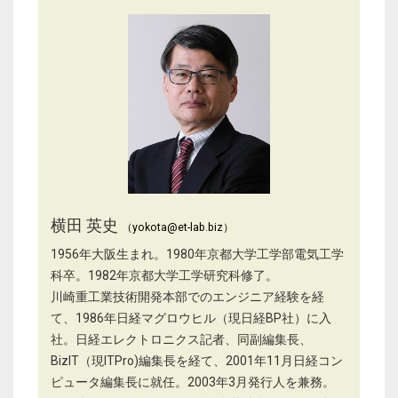
横田 英史
（yokota@et-lab.biz）
1956年大阪生まれ。1980年京都大学工学部電気工学
科卒。1982年京都大学工学研究科修了。
川崎重工業技術開発本部でのエンジニア経験を経
て、1986年日経マグロウヒル（現日経BP社）に入
社。日経エレクトロニクス記者、同副編集長、
BizIT（現ITPro)編集長を経て、2001年11月日経コン
ピュータ編集長に就任。2003年3月発行人を兼務。