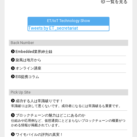
一覧を見る
ET/IoT Technology Show
Tweets by ET_secretariat
Back Number
Embedded業界紳士録
旋風は地方から
オンライン講座
EIS提携コラム
Pick Up Site
成功する人は常識破りです！
常識破りは決して悪くないです。成功者になるには常識破るも重要です。
ブロックチェーンの魅力はどこにあるのか
仕組みや応用例など、仮想通貨にとどまらないブロックチェーンの概要がつ
かめる情報が掲載されています。
ワイモバイルの評判の真実！