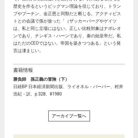
歴史を作るというビッグマン理論を信じており、トラン
プやプーチン、金正恩と同類だと断じる。アクティビス
トとの会議で孫が放った「（ザッカーバーグやゲイツ
は、私と同じ立場にはない。正しい比較対象はナポレオ
ンであり、チンギス・ハーンであり、秦の始皇帝だ。私
はただのCEOではない。帝国を築きつつある」という発
言は凄まじい。
書籍情報
勝負師 孫正義の冒険（下）
日経BP 日本経済新聞出版、ライオネル・バーバー、村井
浩紀・訳、p.328、¥1980
アーカイブ一覧へ