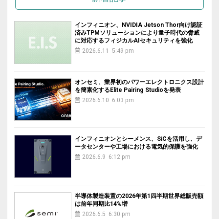
インフィニオン、NVIDIA Jetson Thor向け認証
済みTPMソリューションにより量子時代の脅威
に対応するフィジカルAIセキュリティを強化
2026.6.11 5:49 pm
オンセミ、業界初のパワーエレクトロニクス設計
を簡素化するElite Pairing Studioを発表
2026.6.10 6:03 pm
インフィニオンとシーメンス、SiCを活用し、デ
ータセンターや工場における電気的保護を強化
2026.6.9 6:12 pm
半導体製造装置の2026年第1四半期世界総販売額
は前年同期比14%増
2026.6.5 6:30 pm