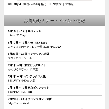
Industry 4.0実現への道を拓くIO-Link技術［環境編］
お薦めセミナー・イベント情報
6月10日～12日 幕張メッセ
Interop26 Tokyo
6月17日～19日 Aichi Sky Expo
人とくるまのテクノロジー展 2026 NAGOYA
6月25日～26日 インテックス大阪
関西ロボットワールド
7月1日～3日 東京ビッグサイト
ものづくりワールド 東京
7月2日～3日 インテックス大阪
SECURITY SHOW 大阪
7月15日～17日 東京ビッグサイト
TECHNO-FRONTIER
7月23日～24日 グランフロント大阪
EdgeTech+ West