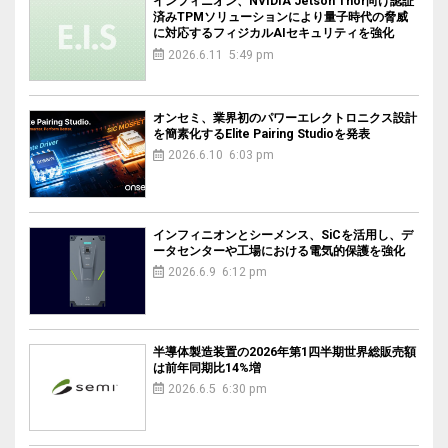
インフィニオン、NVIDIA Jetson Thor向け認証
済みTPMソリューションにより量子時代の脅威
に対応するフィジカルAIセキュリティを強化
2026.6.11 5:49 pm
オンセミ、業界初のパワーエレクトロニクス設計
を簡素化するElite Pairing Studioを発表
2026.6.10 6:03 pm
インフィニオンとシーメンス、SiCを活用し、デ
ータセンターや工場における電気的保護を強化
2026.6.9 6:12 pm
半導体製造装置の2026年第1四半期世界総販売額
は前年同期比14%増
2026.6.5 6:30 pm