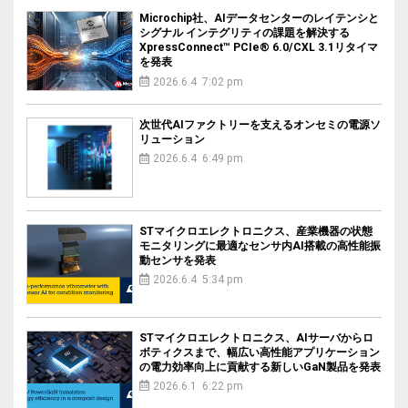
Microchip社、AIデータセンターのレイテンシと
シグナル インテグリティの課題を解決する
XpressConnect™ PCIe® 6.0/CXL 3.1リタイマ
を発表
2026.6.4 7:02 pm
次世代AIファクトリーを支えるオンセミの電源ソ
リューション
2026.6.4 6:49 pm
STマイクロエレクトロニクス、産業機器の状態
モニタリングに最適なセンサ内AI搭載の高性能振
動センサを発表
2026.6.4 5:34 pm
STマイクロエレクトロニクス、AIサーバからロ
ボティクスまで、幅広い高性能アプリケーション
の電力効率向上に貢献する新しいGaN製品を発表
2026.6.1 6:22 pm