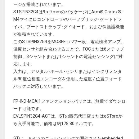
ージが搭載されています。
STSPIN32G4は9 x 9 mmのパッケージにArm® Cortex®-
M4マイクロコントローラやハーフブリッジ･ゲートドラ
イバ、ブートストラップ･ダイオード、および保護護機能
が集積されています。
このSTSPIN32G4をMOSFETパワー段、電流検出アンプ、
温度センサと組み合わせることで、FOCまたは6ステップ
制御、3シャントまたは1シャントの電流センシングに対
応します。
入力は、デジタル･ホール･センサまたはインクリメンタ
ル90度位相差エンコーダを使用した速度 / 位置フィード
バックに対応しています。
FP-IND-MCAI1ファンクション･パックは、無償でダウンロ
ード可能です。
EVLSPIN32G4-ACTは、STの販売代理店またはeSToreか
ら入手可能で、価格は約178.80ドルです。
STは、ドイツのニュルンベルグで開催されたembedded