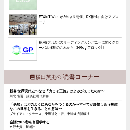
ET&IoT Westが2年ぶり開催、DX推進に向けアプロ
ーチ
採用代行EORのリーディングカンパニーに聞くグロ
ーバル採用のこれから【HRog[フロッグ]】
読書コーナー
横田英史の
新書 世界現代史〜なぜ「力こそ正義」はよみがえったのか〜
川北 省吾、講談社現代新書
「偶然」はどのようにあなたをつくるのか〜すべてが影響し合う複雑
なこの世界を生きることの意味〜
ブライアン・クラース、柴田裕之・訳、東洋経済新報社
会話の0.2秒を言語学する
水野太貴、新潮社