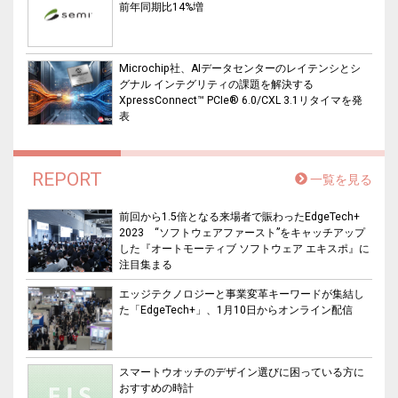
前年同期比14%増
Microchip社、AIデータセンターのレイテンシとシ
グナル インテグリティの課題を解決する
XpressConnect™ PCIe® 6.0/CXL 3.1リタイマを発
表
REPORT
一覧を見る
前回から1.5倍となる来場者で賑わったEdgeTech+
2023 “ソフトウェアファースト”をキャッチアップ
した『オートモーティブ ソフトウェア エキスポ』に
注目集まる
エッジテクノロジーと事業変革キーワードが集結し
た「EdgeTech+」、1月10日からオンライン配信
スマートウオッチのデザイン選びに困っている方に
おすすめの時計