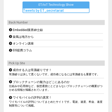
ET/IoT Technology Show
Tweets by ET_secretariat
Back Number
Embedded業界紳士録
旋風は地方から
オンライン講座
EIS提携コラム
Pick Up Site
成功する人は常識破りです！
常識破りは決して悪くないです。成功者になるには常識破るも重要です。
ブロックチェーンの魅力はどこにあるのか
仕組みや応用例など、仮想通貨にとどまらないブロックチェーンの概要がつ
かめる情報が掲載されています。
ワイモバイルの評判の真実！
ワイモバイルの評判についてまとめたサイトです。電波、速度、料金、速度
制限等について掲載。