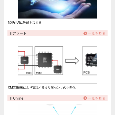
NXPがAIに理解を加える
TIアラート
一覧を見る
CMOS技術により実現するミリ波センサの小型化
TI Online
一覧を見る