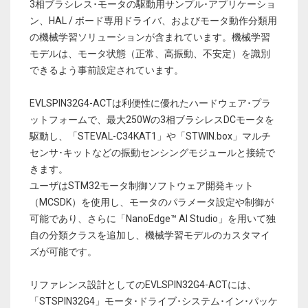
3相ブラシレス･モータの駆動用サンプル･アプリケーショ
ン、HAL / ボード専用ドライバ、およびモータ動作分類用
の機械学習ソリューションが含まれています。機械学習
モデルは、モータ状態（正常、高振動、不安定）を識別
できるよう事前設定されています。
EVLSPIN32G4-ACTは利便性に優れたハードウェア･プラ
ットフォームで、最大250Wの3相ブラシレスDCモータを
駆動し、「STEVAL-C34KAT1」や「STWIN.box」マルチ
センサ･キットなどの振動センシングモジュールと接続で
きます。
ユーザはSTM32モータ制御ソフトウェア開発キット
（MCSDK）を使用し、モータのパラメータ設定や制御が
可能であり、さらに「NanoEdge™ AI Studio」を用いて独
自の分類クラスを追加し、機械学習モデルのカスタマイ
ズが可能です。
リファレンス設計としてのEVLSPIN32G4-ACTには、
「STSPIN32G4」モータ･ドライブ･システム･イン･パッケ