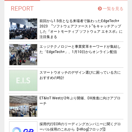
REPORT
一覧を見る
前回から1.5倍となる来場者で賑わったEdgeTech+
2023 “ソフトウェアファースト”をキャッチアップ
した『オートモーティブ ソフトウェア エキスポ』に
注目集まる
エッジテクノロジーと事業変革キーワードが集結し
た「EdgeTech+」、1月10日からオンライン配信
スマートウオッチのデザイン選びに困っている方に
おすすめの時計
ET&IoT Westが2年ぶり開催、DX推進に向けアプロ
ーチ
採用代行EORのリーディングカンパニーに聞くグロ
ーバル採用のこれから【HRog[フロッグ]】