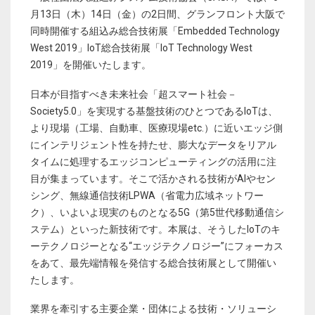
月13日（木）14日（金）の2日間、グランフロント大阪で
同時開催する組込み総合技術展「Embedded Technology
West 2019」IoT総合技術展「IoT Technology West
2019」を開催いたします。
日本が目指すべき未来社会「超スマート社会－
Society5.0」を実現する基盤技術のひとつであるIoTは、
より現場（工場、自動車、医療現場etc.）に近いエッジ側
にインテリジェント性を持たせ、膨大なデータをリアル
タイムに処理するエッジコンピューティングの活用に注
目が集まっています。そこで活かされる技術がAIやセン
シング、無線通信技術LPWA（省電力広域ネットワー
ク）、いよいよ現実のものとなる5G（第5世代移動通信シ
ステム）といった新技術です。本展は、そうしたIoTのキ
ーテクノロジーとなる“エッジテクノロジー”にフォーカス
をあて、最先端情報を発信する総合技術展として開催い
たします。
業界を牽引する主要企業・団体による技術・ソリューシ