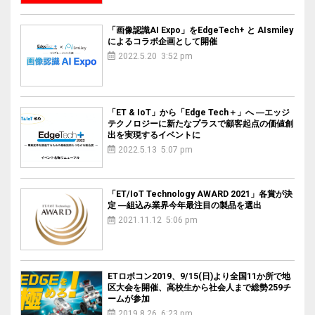
「画像認識AI Expo」をEdgeTech+ と AIsmiley
によるコラボ企画として開催
2022.5.20 3:52 pm
「ET & IoT」から「Edge Tech＋」へ ―エッジ
テクノロジーに新たなプラスで顧客起点の価値創
出を実現するイベントに
2022.5.13 5:07 pm
「ET/IoT Technology AWARD 2021」各賞が決
定 ―組込み業界今年最注目の製品を選出
2021.11.12 5:06 pm
ETロボコン2019、9/15(日)より全国11か所で地
区大会を開催、高校生から社会人まで総勢259チ
ームが参加
2019.8.26 6:23 pm