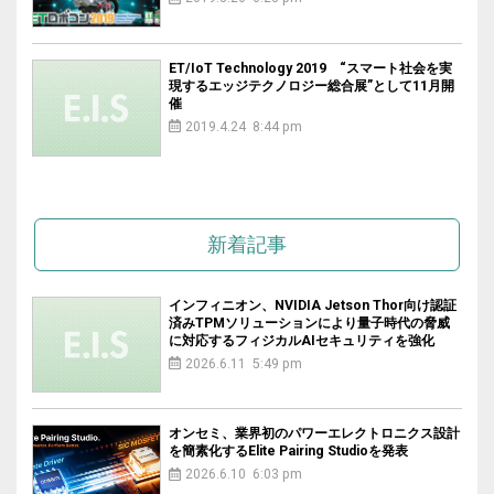
ET/IoT Technology 2019 “スマート社会を実
現するエッジテクノロジー総合展”として11月開
催
2019.4.24 8:44 pm
新着記事
インフィニオン、NVIDIA Jetson Thor向け認証
済みTPMソリューションにより量子時代の脅威
に対応するフィジカルAIセキュリティを強化
2026.6.11 5:49 pm
オンセミ、業界初のパワーエレクトロニクス設計
を簡素化するElite Pairing Studioを発表
2026.6.10 6:03 pm