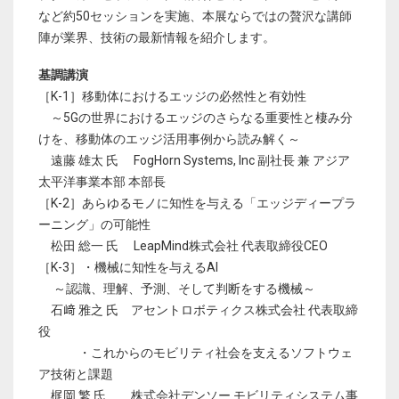
など約50セッションを実施、本展ならではの贅沢な講師
陣が業界、技術の最新情報を紹介します。
基調講演
［K-1］移動体におけるエッジの必然性と有効性
～5Gの世界におけるエッジのさらなる重要性と棲み分
けを、移動体のエッジ活用事例から読み解く～
遠藤 雄太 氏 FogHorn Systems, Inc 副社長 兼 アジア
太平洋事業本部 本部長
［K-2］あらゆるモノに知性を与える「エッジディープラ
ーニング」の可能性
松田 総一 氏 LeapMind株式会社 代表取締役CEO
［K-3］・機械に知性を与えるAI
～認識、理解、予測、そして判断をする機械～
石﨑 雅之 氏 アセントロボティクス株式会社 代表取締
役
・これからのモビリティ社会を支えるソフトウェ
ア技術と課題
梶岡 繁 氏 株式会社デンソー モビリティシステム事