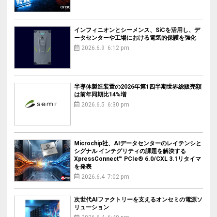
インフィニオンとシーメンス、SiCを活用し、デ
ータセンターや工場における電気的保護を強化
2026.6.9 6:12 pm
半導体製造装置の2026年第1四半期世界総販売額
は前年同期比14%増
2026.6.5 6:30 pm
Microchip社、AIデータセンターのレイテンシと
シグナル インテグリティの課題を解決する
XpressConnect™ PCIe® 6.0/CXL 3.1リタイマ
を発表
2026.6.4 7:02 pm
次世代AIファクトリーを支えるオンセミの電源ソ
リューション