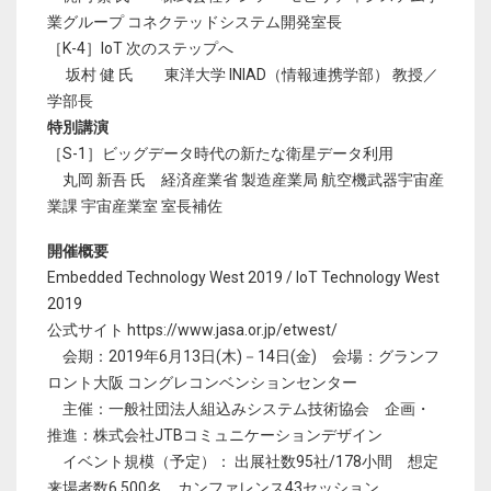
業グループ コネクテッドシステム開発室長
［K-4］IoT 次のステップへ
坂村 健 氏 東洋大学 INIAD（情報連携学部） 教授／
学部長
特別講演
［S-1］ビッグデータ時代の新たな衛星データ利用
丸岡 新吾 氏 経済産業省 製造産業局 航空機武器宇宙産
業課 宇宙産業室 室長補佐
開催概要
Embedded Technology West 2019 / IoT Technology West
2019
公式サイト https://www.jasa.or.jp/etwest/
会期：2019年6月13日(木)－14日(金) 会場：グランフ
ロント大阪 コングレコンベンションセンター
主催：一般社団法人組込みシステム技術協会 企画・
推進：株式会社JTBコミュニケーションデザイン
イベント規模（予定）： 出展社数95社/178小間 想定
来場者数6,500名 カンファレンス43セッション