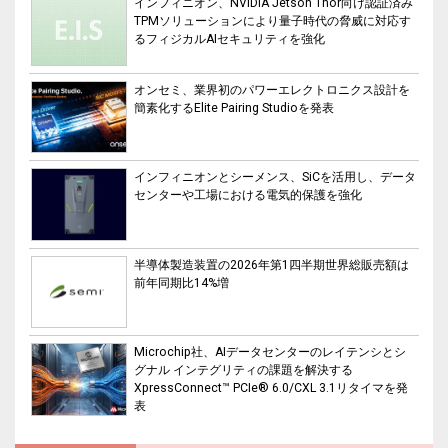
インフィニオン、NVIDIA Jetson Thor向け認証済み
TPMソリューションにより量子時代の脅威に対応す
るフィジカルAIセキュリティを強化
オンセミ、業界初のパワーエレクトロニクス設計を
簡素化するElite Pairing Studioを発表
インフィニオンとシーメンス、SiCを活用し、データ
センターや工場における電気的保護を強化
半導体製造装置の2026年第1四半期世界総販売額は
前年同期比14%増
Microchip社、AIデータセンターのレイテンシとシ
グナル インテグリティの課題を解決する
XpressConnect™ PCIe® 6.0/CXL 3.1リタイマを発
表