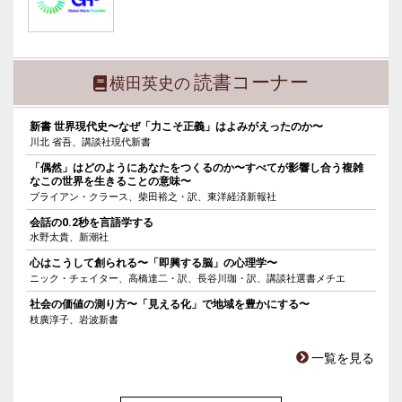
読書コーナー
横田英史の
新書 世界現代史〜なぜ「力こそ正義」はよみがえったのか〜
川北 省吾、講談社現代新書
「偶然」はどのようにあなたをつくるのか〜すべてが影響し合う複雑
なこの世界を生きることの意味〜
ブライアン・クラース、柴田裕之・訳、東洋経済新報社
会話の0.2秒を言語学する
水野太貴、新潮社
心はこうして創られる〜「即興する脳」の心理学〜
ニック・チェイター、高橋達二・訳、長谷川珈・訳、講談社選書メチエ
社会の価値の測り方〜「見える化」で地域を豊かにする〜
枝廣淳子、岩波新書
一覧を見る