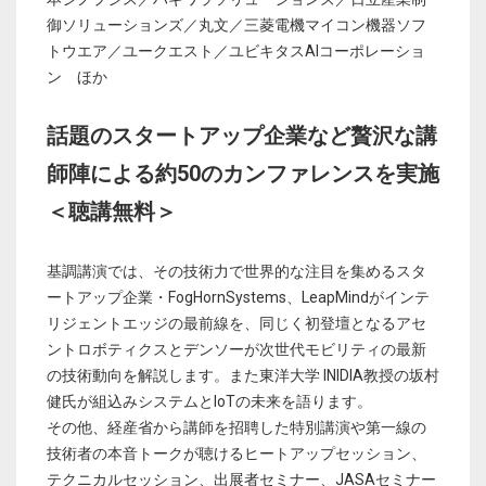
御ソリューションズ／丸文／三菱電機マイコン機器ソフ
トウエア／ユークエスト／ユビキタスAIコーポレーショ
ン ほか
話題のスタートアップ企業など贅沢な講
師陣による約50のカンファレンスを実施
＜聴講無料＞
基調講演では、その技術力で世界的な注目を集めるスタ
ートアップ企業・FogHornSystems、LeapMindがインテ
リジェントエッジの最前線を、同じく初登壇となるアセ
ントロボティクスとデンソーが次世代モビリティの最新
の技術動向を解説します。また東洋大学 INIDIA教授の坂村
健氏が組込みシステムとIoTの未来を語ります。
その他、経産省から講師を招聘した特別講演や第一線の
技術者の本音トークが聴けるヒートアップセッション、
テクニカルセッション、出展者セミナー、JASAセミナー