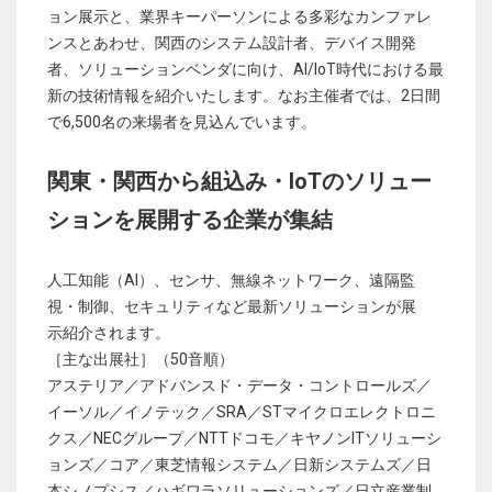
ョン展示と、業界キーパーソンによる多彩なカンファレ
ンスとあわせ、関西のシステム設計者、デバイス開発
者、ソリューションベンダに向け、AI/IoT時代における最
新の技術情報を紹介いたします。なお主催者では、2日間
で6,500名の来場者を見込んでいます。
関東・関西から組込み・IoTのソリュー
ションを展開する企業が集結
人工知能（AI）、センサ、無線ネットワーク、遠隔監
視・制御、セキュリティなど最新ソリューションが展
示紹介されます。
［主な出展社］（50音順）
アステリア／アドバンスド・データ・コントロールズ／
イーソル／イノテック／SRA／STマイクロエレクトロニ
クス／NECグループ／NTTドコモ／キヤノンITソリューシ
ョンズ／コア／東芝情報システム／日新システムズ／日
本シノプシス／ハギワラソリューションズ／日立産業制