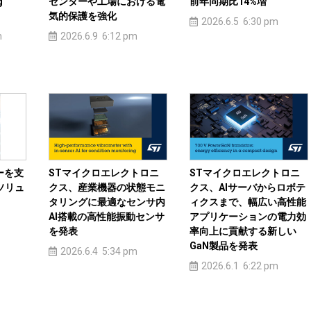
g
センターや工場における電
前年同期比14%増
気的保護を強化
2026.6.5 6:30 pm
m
2026.6.9 6:12 pm
ーを支
STマイクロエレクトロニ
STマイクロエレクトロニ
ソリュ
クス、産業機器の状態モニ
クス、AIサーバからロボテ
タリングに最適なセンサ内
ィクスまで、幅広い高性能
AI搭載の高性能振動センサ
アプリケーションの電力効
を発表
率向上に貢献する新しい
GaN製品を発表
2026.6.4 5:34 pm
2026.6.1 6:22 pm