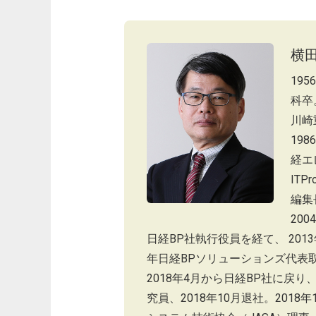
横田
19
科卒
川崎
19
経エ
IT
編集
20
日経BP社執行役員を経て、 201
年日経BPソリューションズ代表取
2018年4月から日経BP社に戻り
究員、2018年10月退社。2018