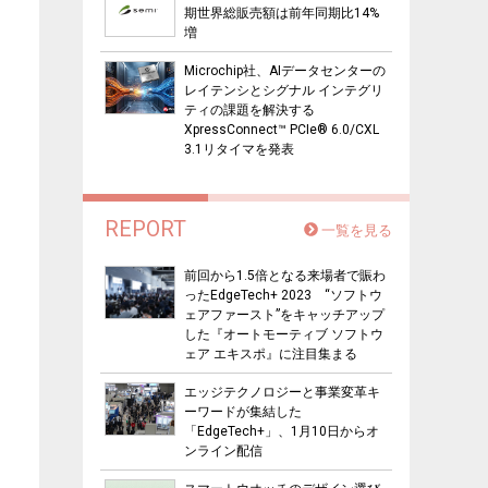
期世界総販売額は前年同期比14%
増
Microchip社、AIデータセンターの
レイテンシとシグナル インテグリ
ティの課題を解決する
XpressConnect™ PCIe® 6.0/CXL
3.1リタイマを発表
REPORT
一覧を見る
前回から1.5倍となる来場者で賑わ
ったEdgeTech+ 2023 “ソフトウ
ェアファースト”をキャッチアップ
した『オートモーティブ ソフトウ
ェア エキスポ』に注目集まる
エッジテクノロジーと事業変革キ
ーワードが集結した
「EdgeTech+」、1月10日からオ
ンライン配信