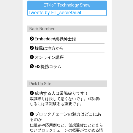
ET/IoT Technology Show
Tweets by ET_secretariat
Back Number
Embedded業界紳士録
旋風は地方から
オンライン講座
EIS提携コラム
Pick Up Site
成功する人は常識破りです！
常識破りは決して悪くないです。成功者に
なるには常識破るも重要です。
ブロックチェーンの魅力はどこにあ
るのか
仕組みや応用例など、仮想通貨にとどまら
ないブロックチェーンの概要がつかめる情