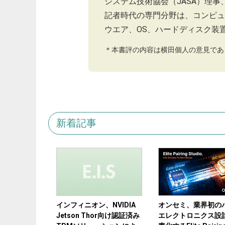
システム技術協会（JASA）理事
記者時代の専門分野は、コンピュ
ウエア、OS、ハードディスク装
＊本書評の内容は横田個人の意見であ
新着記事
インフィニオン、NVIDIA
オンセミ、業界初の
Jetson Thor向け認証済み
エレクトロニクス設