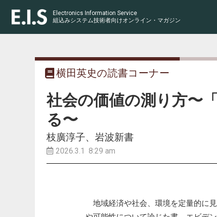
Electronics Information Service
組込みシステム技術者向け
オンライン・マガジン
横田英史の読書コーナー
社会の価値の測り方〜
る〜
枝廣淳子、岩波新書
2026.3.1 8:29 am
地域経済や社会、環境を定量的に見
や可能性について論じた書。エビデン