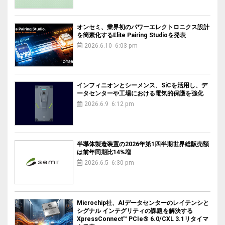
オンセミ、業界初のパワーエレクトロニクス設計
を簡素化するElite Pairing Studioを発表
2026.6.10 6:03 pm
インフィニオンとシーメンス、SiCを活用し、デ
ータセンターや工場における電気的保護を強化
2026.6.9 6:12 pm
半導体製造装置の2026年第1四半期世界総販売額
は前年同期比14%増
2026.6.5 6:30 pm
Microchip社、AIデータセンターのレイテンシと
シグナル インテグリティの課題を解決する
XpressConnect™ PCIe® 6.0/CXL 3.1リタイマ