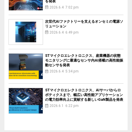
を発表
2026.6.4 7:02 pm
次世代AIファクトリーを支えるオンセミの電源ソ
リューション
2026.6.4 6:49 pm
STマイクロエレクトロニクス、産業機器の状態
モニタリングに最適なセンサ内AI搭載の高性能振
動センサを発表
2026.6.4 5:34 pm
STマイクロエレクトロニクス、AIサーバからロ
ボティクスまで、幅広い高性能アプリケーション
の電力効率向上に貢献する新しいGaN製品を発表
2026.6.1 6:22 pm