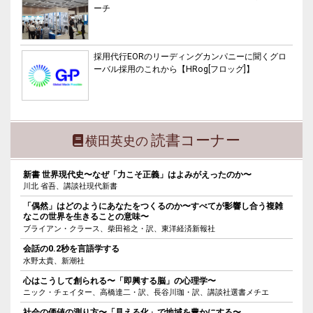
ーチ
採用代行EORのリーディングカンパニーに聞くグロ
ーバル採用のこれから【HRog[フロッグ]】
読書コーナー
横田英史の
新書 世界現代史〜なぜ「力こそ正義」はよみがえったのか〜
川北 省吾、講談社現代新書
「偶然」はどのようにあなたをつくるのか〜すべてが影響し合う複雑
なこの世界を生きることの意味〜
ブライアン・クラース、柴田裕之・訳、東洋経済新報社
会話の0.2秒を言語学する
水野太貴、新潮社
心はこうして創られる〜「即興する脳」の心理学〜
ニック・チェイター、高橋達二・訳、長谷川珈・訳、講談社選書メチエ
社会の価値の測り方〜「見える化」で地域を豊かにする〜