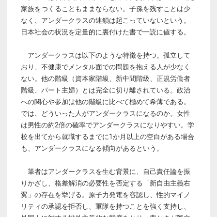
家族をつくることもままならない。子孫を残すことは少
なく、アンダークラスの連鎖は起こっていないという。
日本社会の状況を定量的に裏付けた書で一読に値する。
アンダークラスは以下のような特徴を持つ。孤立して
おり、不健康でメンタル面での問題を抱える人が少なく
ない。他の階級（資本家階級、新中間階級、正規労働者
階級、パート主婦）とは完全に切り離されている。政治
への関心や参加は他の階級に比べて極めて希薄である。
では、どういった人がアンダークラスになるのか。女性
は男性の約2倍の確率でアンダークラスになりやすい。学
校を出てから就職するまでに1か月以上の空白がある場合
も、アンダークラスになる傾向があるという。
筆者はアンダークラスを生む背景に、自己責任論を振
りかざし、格差解消の必要性を否定する「新自由主義右
翼」の存在を挙げる。原子力発電を容認し、性的マイノ
リティの承認を拒否し、軍隊を持つことを強く支持し、