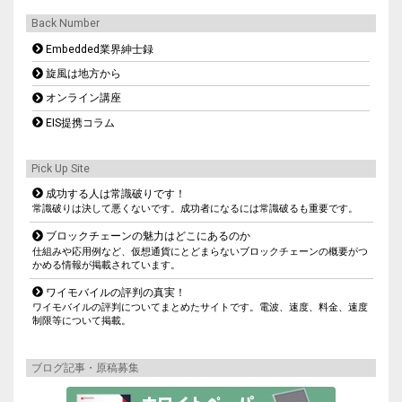
Back Number
Embedded業界紳士録
旋風は地方から
オンライン講座
EIS提携コラム
Pick Up Site
成功する人は常識破りです！
常識破りは決して悪くないです。成功者になるには常識破るも重要です。
ブロックチェーンの魅力はどこにあるのか
仕組みや応用例など、仮想通貨にとどまらないブロックチェーンの概要がつ
かめる情報が掲載されています。
ワイモバイルの評判の真実！
ワイモバイルの評判についてまとめたサイトです。電波、速度、料金、速度
制限等について掲載。
ブログ記事・原稿募集