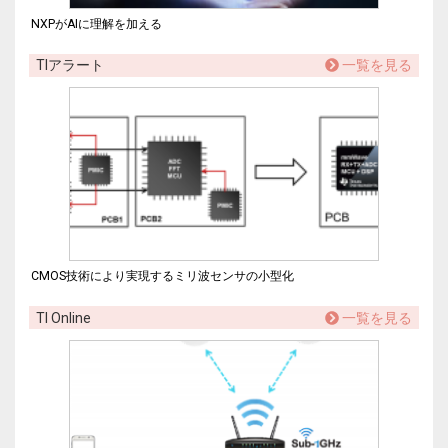
NXPがAIに理解を加える
TIアラート
一覧を見る
CMOS技術により実現するミリ波センサの小型化
TI Online
一覧を見る