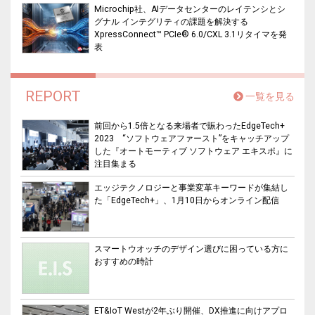
Microchip社、AIデータセンターのレイテンシとシ
グナル インテグリティの課題を解決する
XpressConnect™ PCIe® 6.0/CXL 3.1リタイマを発
表
REPORT
一覧を見る
前回から1.5倍となる来場者で賑わったEdgeTech+
2023 “ソフトウェアファースト”をキャッチアップ
した『オートモーティブ ソフトウェア エキスポ』に
注目集まる
エッジテクノロジーと事業変革キーワードが集結し
た「EdgeTech+」、1月10日からオンライン配信
スマートウオッチのデザイン選びに困っている方に
おすすめの時計
ET&IoT Westが2年ぶり開催、DX推進に向けアプロ