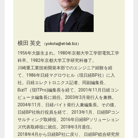
横田 英史
（yokota@et-lab.biz）
1956年大阪生まれ。1980年京都大学工学部電気工学
科卒。1982年京都大学工学研究科修了。
川崎重工業技術開発本部でのエンジニア経験を経
て、1986年日経マグロウヒル（現日経BP社）に入
社。日経エレクトロニクス記者、同副編集長、
BizIT（現ITPro)編集長を経て、2001年11月日経コン
ピュータ編集長に就任。2003年3月発行人を兼務。
2004年11月、日経バイト発行人兼編集長。その後、
日経BP社執行役員を経て、 2013年1月、日経BPコン
サルティング取締役、2016年日経BPソリューション
ズ代表取締役に就任。2018年3月退任。
2018年4月から日経BP社に戻り、 日経BP総合研究所