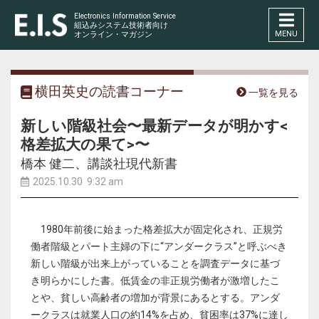
Electronics Information Service
組込みシステム技術者向け
MENU
オンライン・マガジン
横田英史の読書コーナー
一覧を見る
新しい階級社会〜最新データが明かす<
格差拡大の果て>〜
橋本 健二、講談社現代新書
2025.10.30 9:32 am
1980年前後に始まった格差拡大が固定化され、正規労
働者階級とパート主婦の下に“アンダークラス”と呼ぶべき
新しい階級が出来上がっていることを調査データに基づ
き明らかにした書。低賃金の非正規労働者が激増したこ
とや、貧しい高齢者の増加が背景にあるとする。アンダ
ークラスは就業人口の約14%を占め、貧困率は37%に達し