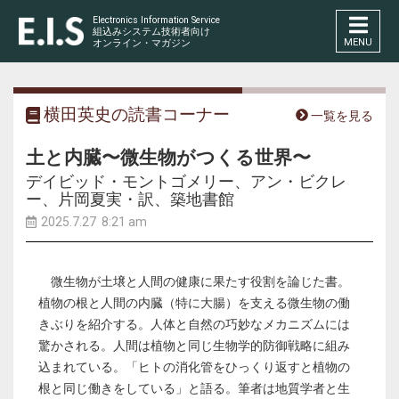
Electronics Information Service
組込みシステム技術者向け
MENU
オンライン・マガジン
横田英史の読書コーナー
一覧を見る
土と内臓〜微生物がつくる世界〜
デイビッド・モントゴメリー、アン・ビクレ
ー、片岡夏実・訳、築地書館
2025.7.27 8:21 am
微生物が土壌と人間の健康に果たす役割を論じた書。
植物の根と人間の内臓（特に大腸）を支える微生物の働
きぶりを紹介する。人体と自然の巧妙なメカニズムには
驚かされる。人間は植物と同じ生物学的防御戦略に組み
込まれている。「ヒトの消化管をひっくり返すと植物の
根と同じ働きをしている」と語る。筆者は地質学者と生