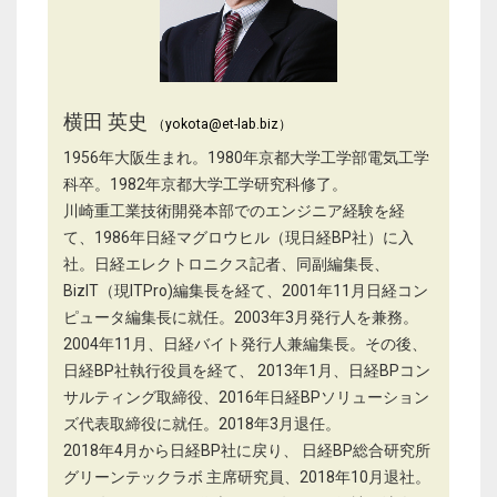
横田 英史
（yokota@et-lab.biz）
1956年大阪生まれ。1980年京都大学工学部電気工学
科卒。1982年京都大学工学研究科修了。
川崎重工業技術開発本部でのエンジニア経験を経
て、1986年日経マグロウヒル（現日経BP社）に入
社。日経エレクトロニクス記者、同副編集長、
BizIT（現ITPro)編集長を経て、2001年11月日経コン
ピュータ編集長に就任。2003年3月発行人を兼務。
2004年11月、日経バイト発行人兼編集長。その後、
日経BP社執行役員を経て、 2013年1月、日経BPコン
サルティング取締役、2016年日経BPソリューション
ズ代表取締役に就任。2018年3月退任。
2018年4月から日経BP社に戻り、 日経BP総合研究所
グリーンテックラボ 主席研究員、2018年10月退社。