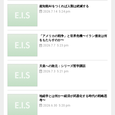
超知能AIをつくれば人類は絶滅する
2026.7.14 5:24 pm
「アメリカの戦争」と世界危機〜イラン侵攻は何
をもたらすのか〜
2026.7.7 5:23 pm
天皇への敗北：シリーズ哲学講話
2026.7.3 5:21 pm
地経学とは何か〜経済が武器化する時代の戦略思
考〜
2026.6.30 5:20 pm