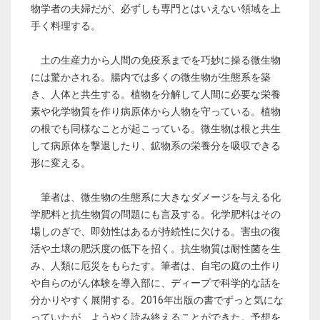
物学者の夫婦だが、必ずしも専門とはいえない領域を上
手く料理する。
土の生産力から人間の免疫系までを巧妙に操る微生物
には驚かされる。腸内では多くの微生物が生態系を築
き、人体と共生する。植物を分解して人間に必要な栄養
素や化学物質を作り病原体から人物を守っている。植物
の根でも同様なことが起こっている。微生物は根と共生
して病原体を撃退したり、鉱物系の栄養分を吸収できる
形に変える。
筆者は、微生物の生態系に大きなダメージを与える化
学肥料と抗生物質の問題にも言及する。化学肥料はその
場しのぎで、即効性はあるが持続性に欠ける。害虫の復
活や土壌の肥沃度の低下を招く。抗生物質は耐性菌を生
み、人類に厄災をもらたす。筆者は、自宅の庭の土作り
や自らのがん体験を導入部に、ディープで科学的な話を
分かりやすく展開する。2016年出版の書でずっと気にな
っていたが、ようやく読み終えることができた。予想を