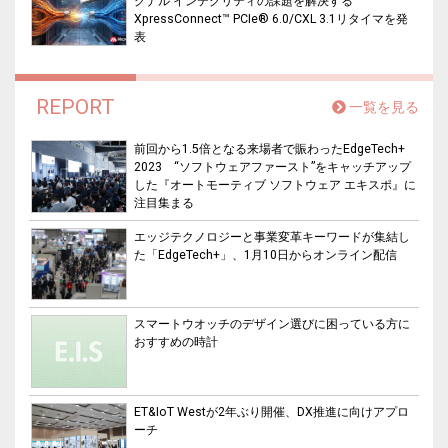
グナル インテグリティの課題を解決する
XpressConnect™ PCIe® 6.0/CXL 3.1リタイマを発
表
REPORT
一覧を見る
前回から1.5倍となる来場者で賑わったEdgeTech+
2023 “ソフトウェアファースト”をキャッチアップ
した『オートモーティブ ソフトウェア エキスポ』に
注目集まる
エッジテクノロジーと事業変革キーワードが集結し
た「EdgeTech+」、1月10日からオンライン配信
スマートウオッチのデザイン選びに困っている方に
おすすめの時計
ET&IoT Westが2年ぶり開催、DX推進に向けアプロ
ーチ