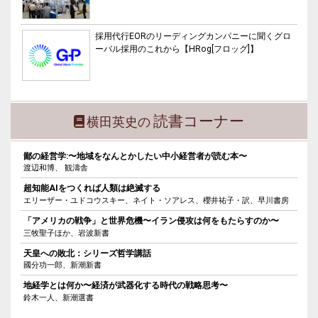
採用代行EORのリーディングカンパニーに聞くグロ
ーバル採用のこれから【HRog[フロッグ]】
読書コーナー
横田英史の
鄙の経営学:〜地域をなんとかしたい中小経営者が読む本〜
渡辺和博、 観濤舎
超知能AIをつくれば人類は絶滅する
エリーザー・ユドコウスキー、ネイト・ソアレス、櫻井祐子・訳、早川書房
「アメリカの戦争」と世界危機〜イラン侵攻は何をもたらすのか〜
三牧聖子ほか、岩波新書
天皇への敗北：シリーズ哲学講話
國分功一郎、新潮新書
地経学とは何か〜経済が武器化する時代の戦略思考〜
鈴木一人、新潮選書