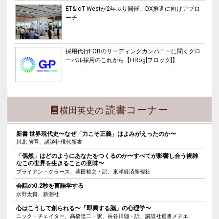
ET&IoT Westが2年ぶり開催、DX推進に向けアプロ
ーチ
採用代行EORのリーディングカンパニーに聞くグロ
ーバル採用のこれから【HRog[フロッグ]】
読書コーナー
横田英史の
新書 世界現代史〜なぜ「力こそ正義」はよみがえったのか〜
川北 省吾、講談社現代新書
「偶然」はどのようにあなたをつくるのか〜すべてが影響し合う複雑
なこの世界を生きることの意味〜
ブライアン・クラース、柴田裕之・訳、東洋経済新報社
会話の0.2秒を言語学する
水野太貴、新潮社
心はこうして創られる〜「即興する脳」の心理学〜
ニック・チェイター、高橋達二・訳、長谷川珈・訳、講談社選書メチエ