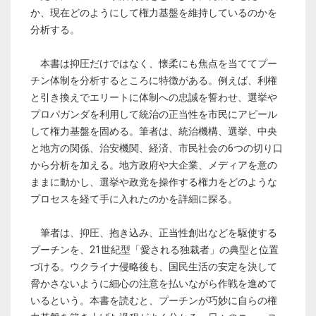
か、現在どのようにして権力基盤を維持しているのかを
分析する。
本書は抑圧だけではなく、懐柔にも焦点を当ててプー
チン体制を分析するところに特徴がある。例えば、利権
と引き換えでエリートに体制への忠誠を誓わせ、選挙や
プロパガンダを利用して統治の正当性を市民にアピール
して権力基盤を固める。筆者は、統治機構、選挙、中央
と地方の関係、治安機関、経済、市民社会の6つの切り口
から分析を加える。地方政府や大企業、メディアを意の
ままに動かし、選挙や政党を操作する権力をどのような
プロセスを経て手に入れたのかを詳細に探る。
筆者は、抑圧、抱き込み、正当性創出などを駆使する
プーチンを、21世紀型「愛される独裁者」の典型と位置
づける。ウクライナ侵略後も、国民生活の安定を決して
脅かさないように細心の注意を払いながら作戦を進めて
いるという。本書を読むと、プーチンが巧妙に自らの権