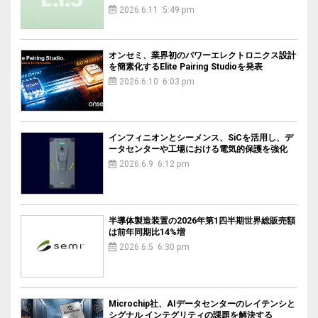
2026.6.11 5:49 pm
オンセミ、業界初のパワーエレクトロニクス設計
を簡素化するElite Pairing Studioを発表
2026.6.10 6:03 pm
インフィニオンとシーメンス、SiCを活用し、デ
ータセンターや工場における電気的保護を強化
2026.6.9 6:12 pm
半導体製造装置の2026年第1四半期世界総販売額
は前年同期比14%増
2026.6.5 6:30 pm
Microchip社、AIデータセンターのレイテンシと
シグナル インテグリティの課題を解決する