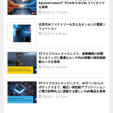
XpressConnect™ PCIe® 6.0/CXL 3.1リタイマ
を発表
2026.6.4 7:02 pm
次世代AIファクトリーを支えるオンセミの電源ソ
リューション
2026.6.4 6:49 pm
STマイクロエレクトロニクス、産業機器の状態
モニタリングに最適なセンサ内AI搭載の高性能振
動センサを発表
2026.6.4 5:34 pm
STマイクロエレクトロニクス、AIサーバからロ
ボティクスまで、幅広い高性能アプリケーション
の電力効率向上に貢献する新しいGaN製品を発表
2026.6.1 6:22 pm