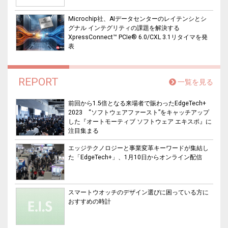
Microchip社、AIデータセンターのレイテンシとシ
グナル インテグリティの課題を解決する
XpressConnect™ PCIe® 6.0/CXL 3.1リタイマを発
表
REPORT
一覧を見る
前回から1.5倍となる来場者で賑わったEdgeTech+
2023 “ソフトウェアファースト”をキャッチアップ
した『オートモーティブ ソフトウェア エキスポ』に
注目集まる
エッジテクノロジーと事業変革キーワードが集結し
た「EdgeTech+」、1月10日からオンライン配信
スマートウオッチのデザイン選びに困っている方に
おすすめの時計