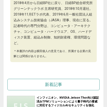
2018年4月から日経BP社に戻り、 日経BP総合研究所
グリーンテックラボ 主席研究員、2018年10月退社。
2018年11月ETラボ代表、2019年6月一般社団法人組
込みシステム技術協会（JASA）理事、現在に至る。
記者時代の専門分野は、コンピュータ・アーキテク
チャ、コンピュータ・ハードウエア、OS、ハードデ
ィスク装置、組込み制御、知的財産権、環境問題な
ど。
＊本書評の内容は横田個人の意見であり、所属する企業の見
解とは関係がありません。
新着記事
インフィニオン、NVIDIA Jetson Thor向け認証
済みTPMソリューションにより量子時代の脅威
に対応するフィジカルAIセキュリティを強化