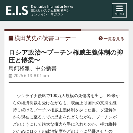
Electronics Information Service
組込みシステム技術者向け
MENU
オンライン・マガジン
横田英史の読書コーナー
一覧を見る
ロシア政治〜プーチン権威主義体制の抑
圧と懐柔〜
鳥飼将雅、中公新書
2025.6.13 8:01 am
ウクライナ侵略で100万人規模の死傷者を出し、欧米か
らの経済制裁を受けながらも、表面上は国民の支持を維
持し続けるプーチン権威主義体制を探った書。ソ連解体
から現在に至るまでの歴史をたどりながら、プーチンが
どのようにして絶大な権力を手に入れたのか、権力維持
のためにロシアの政治制度をどのように発展させたの