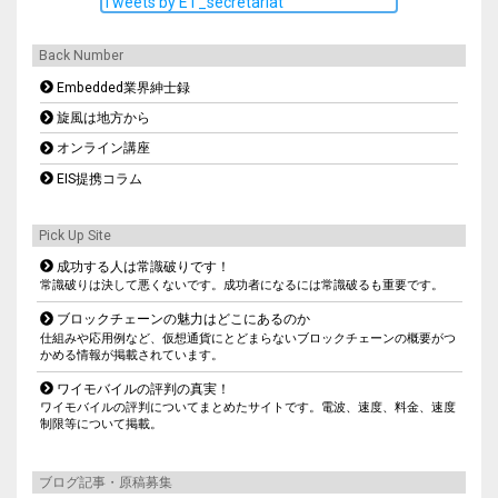
Tweets by ET_secretariat
Back Number
Embedded業界紳士録
旋風は地方から
オンライン講座
EIS提携コラム
Pick Up Site
成功する人は常識破りです！
常識破りは決して悪くないです。成功者になるには常識破るも重要です。
ブロックチェーンの魅力はどこにあるのか
仕組みや応用例など、仮想通貨にとどまらないブロックチェーンの概要がつ
かめる情報が掲載されています。
ワイモバイルの評判の真実！
ワイモバイルの評判についてまとめたサイトです。電波、速度、料金、速度
制限等について掲載。
ブログ記事・原稿募集