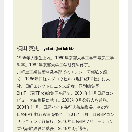
横田 英史
（yokota@et-lab.biz）
1956年大阪生まれ。1980年京都大学工学部電気工学
科卒。1982年京都大学工学研究科修了。
川崎重工業技術開発本部でのエンジニア経験を経
て、1986年日経マグロウヒル（現日経BP社）に入
社。日経エレクトロニクス記者、同副編集長、
BizIT（現ITPro)編集長を経て、2001年11月日経コン
ピュータ編集長に就任。2003年3月発行人を兼務。
2004年11月、日経バイト発行人兼編集長。その後、
日経BP社執行役員を経て、 2013年1月、日経BPコン
サルティング取締役、2016年日経BPソリューション
ズ代表取締役に就任。2018年3月退任。