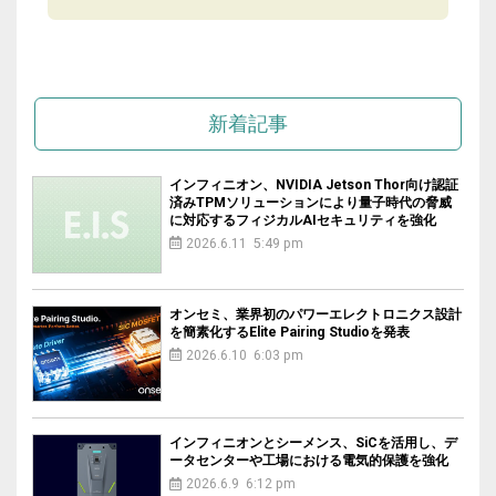
新着記事
インフィニオン、NVIDIA Jetson Thor向け認証
済みTPMソリューションにより量子時代の脅威
に対応するフィジカルAIセキュリティを強化
2026.6.11 5:49 pm
オンセミ、業界初のパワーエレクトロニクス設計
を簡素化するElite Pairing Studioを発表
2026.6.10 6:03 pm
インフィニオンとシーメンス、SiCを活用し、デ
ータセンターや工場における電気的保護を強化
2026.6.9 6:12 pm