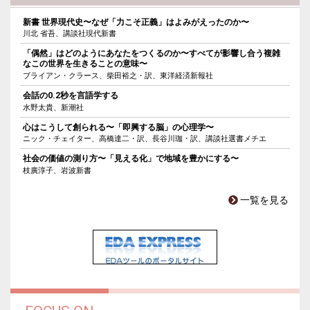
新書 世界現代史〜なぜ「力こそ正義」はよみがえったのか〜
川北 省吾、講談社現代新書
「偶然」はどのようにあなたをつくるのか〜すべてが影響し合う複雑
なこの世界を生きることの意味〜
ブライアン・クラース、柴田裕之・訳、東洋経済新報社
会話の0.2秒を言語学する
水野太貴、新潮社
心はこうして創られる〜「即興する脳」の心理学〜
ニック・チェイター、高橋達二・訳、長谷川珈・訳、講談社選書メチエ
社会の価値の測り方〜「見える化」で地域を豊かにする〜
枝廣淳子、岩波新書
一覧を見る