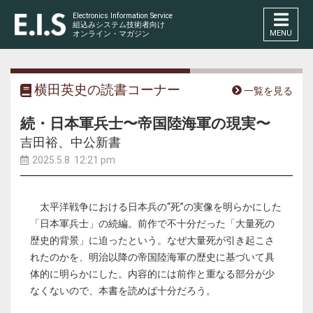
Electronics Information Service
組込みシステム技術者向け
MENU
オンライン・マガジン
横田英史の読書コーナー
一覧を見る
続・日本軍兵士〜帝国陸海軍の現実〜
吉田裕、中公新書
2025.5.8 12:21 pm
太平洋戦争における日本兵の“死”の実像を明らかにした
「日本軍兵士」の続編。前作で不十分だった「大量死の
歴史的背景」に迫ったという。なぜ大量死が引き起こさ
れたのかを、明治以降の帝国陸海軍の歴史に基づいて具
体的に明らかにした。内容的には前作と重なる部分が少
なくないので、本書を読めば十分だろう。