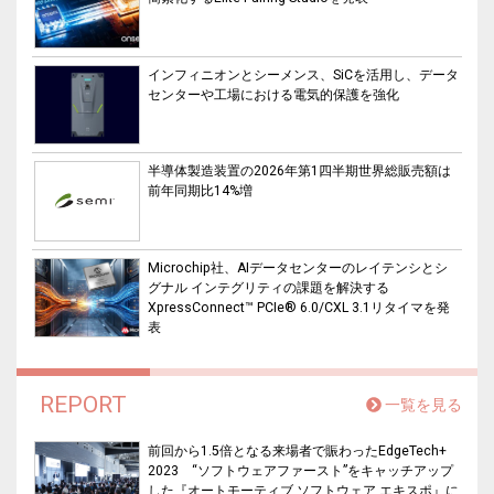
インフィニオンとシーメンス、SiCを活用し、データ
センターや工場における電気的保護を強化
半導体製造装置の2026年第1四半期世界総販売額は
前年同期比14%増
Microchip社、AIデータセンターのレイテンシとシ
グナル インテグリティの課題を解決する
XpressConnect™ PCIe® 6.0/CXL 3.1リタイマを発
表
REPORT
一覧を見る
前回から1.5倍となる来場者で賑わったEdgeTech+
2023 “ソフトウェアファースト”をキャッチアップ
した『オートモーティブ ソフトウェア エキスポ』に