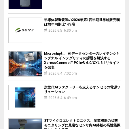
半導体製造装置の2026年第1四半期世界総販売額
は前年同期比14%増
2026.6.5 6:30 pm
Microchip社、AIデータセンターのレイテンシと
シグナル インテグリティの課題を解決する
XpressConnect™ PCIe® 6.0/CXL 3.1リタイマ
を発表
2026.6.4 7:02 pm
次世代AIファクトリーを支えるオンセミの電源ソ
リューション
2026.6.4 6:49 pm
STマイクロエレクトロニクス、産業機器の状態
モニタリングに最適なセンサ内AI搭載の高性能振