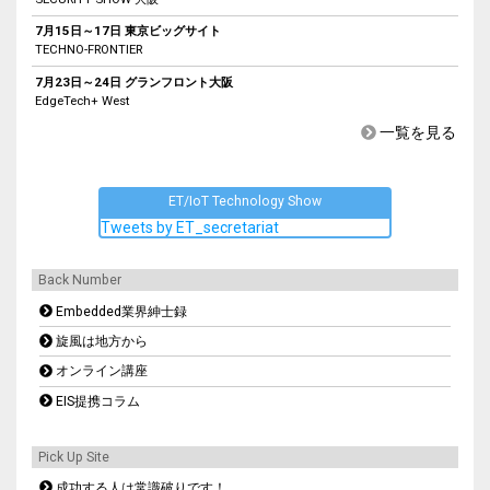
7月15日～17日 東京ビッグサイト
TECHNO-FRONTIER
7月23日～24日 グランフロント大阪
EdgeTech+ West
一覧を見る
ET/IoT Technology Show
Tweets by ET_secretariat
Back Number
Embedded業界紳士録
旋風は地方から
オンライン講座
EIS提携コラム
Pick Up Site
成功する人は常識破りです！