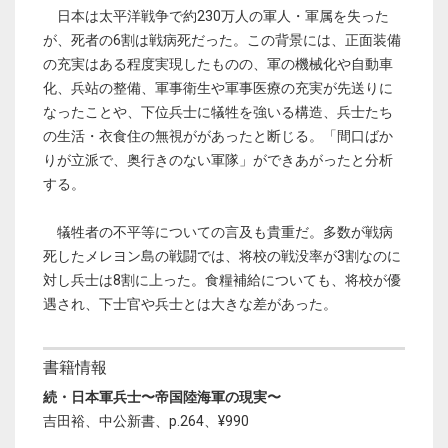
日本は太平洋戦争で約230万人の軍人・軍属を失った
が、死者の6割は戦病死だった。この背景には、正面装備
の充実はある程度実現したものの、軍の機械化や自動車
化、兵站の整備、軍事衛生や軍事医療の充実が先送りに
なったことや、下位兵士に犠牲を強いる構造、兵士たち
の生活・衣食住の無視ががあったと断じる。「間口ばか
りが立派で、奥行きのない軍隊」ができあがったと分析
する。
犠牲者の不平等についての言及も貴重だ。多数が戦病
死したメレヨン島の戦闘では、将校の戦没率が3割なのに
対し兵士は8割に上った。食糧補給についても、将校が優
遇され、下士官や兵士とは大きな差があった。
書籍情報
続・日本軍兵士〜帝国陸海軍の現実〜
吉田裕、中公新書、p.264、¥990