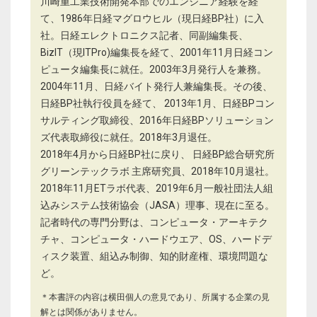
川崎重工業技術開発本部でのエンジニア経験を経
て、1986年日経マグロウヒル（現日経BP社）に入
社。日経エレクトロニクス記者、同副編集長、
BizIT（現ITPro)編集長を経て、2001年11月日経コン
ピュータ編集長に就任。2003年3月発行人を兼務。
2004年11月、日経バイト発行人兼編集長。その後、
日経BP社執行役員を経て、 2013年1月、日経BPコン
サルティング取締役、2016年日経BPソリューション
ズ代表取締役に就任。2018年3月退任。
2018年4月から日経BP社に戻り、 日経BP総合研究所
グリーンテックラボ 主席研究員、2018年10月退社。
2018年11月ETラボ代表、2019年6月一般社団法人組
込みシステム技術協会（JASA）理事、現在に至る。
記者時代の専門分野は、コンピュータ・アーキテク
チャ、コンピュータ・ハードウエア、OS、ハードデ
ィスク装置、組込み制御、知的財産権、環境問題な
ど。
＊本書評の内容は横田個人の意見であり、所属する企業の見
解とは関係がありません。