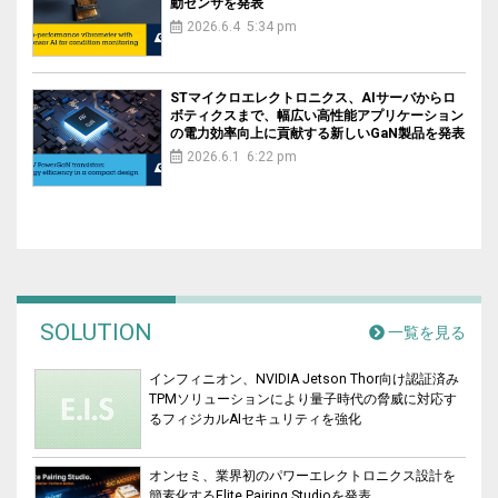
動センサを発表
2026.6.4 5:34 pm
STマイクロエレクトロニクス、AIサーバからロ
ボティクスまで、幅広い高性能アプリケーション
の電力効率向上に貢献する新しいGaN製品を発表
2026.6.1 6:22 pm
SOLUTION
一覧を見る
インフィニオン、NVIDIA Jetson Thor向け認証済み
TPMソリューションにより量子時代の脅威に対応す
るフィジカルAIセキュリティを強化
オンセミ、業界初のパワーエレクトロニクス設計を
簡素化するElite Pairing Studioを発表