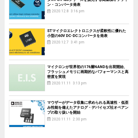
ン・コンバータ発表
2020.12.8 3:16 pm
STマイクロエレクトロニクスが柔軟性に優れた
小型の60V DC-DCコンバータを発表
2020.12.7 3:41 pm
マイクロンが世界初の176層NANDを出荷開始、
フラッシュメモリに画期的なパフォーマンスと高
密度を実現
2020.11.11 3:13 pm
マウザーがデータ収集に求められる高速性・低歪
み性能を備えたアナログ・デバイセズ社オペアン
プの取り扱いを開始
2020.11.11 2:30 pm