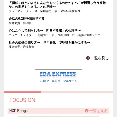
「偶然」はどのようにあなたをつくるのか〜すべてが影響し合う複雑
なこの世界を生きることの意味〜
ブライアン・クラース、柴田裕之・訳、東洋経済新報社
会話の0.2秒を言語学する
水野太貴、新潮社
心はこうして創られる〜「即興する脳」の心理学〜
ニック・チェイター、高橋達二・訳、長谷川珈・訳、講談社選書メチエ
社会の価値の測り方〜「見える化」で地域を豊かにする〜
枝廣淳子、岩波新書
一覧を見る
FOCUS ON
NXP Brings
一覧を見る