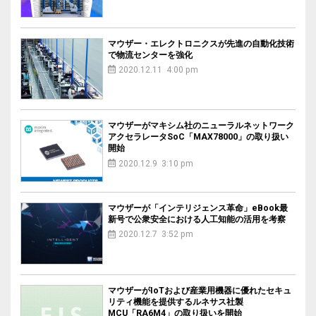
マウザー・エレクトロニクスが先進の自動化技術
で物流センターを強化
2020.12.11 4:00 pm
マウザーがマキシム社のニューラルネットワーク
アクセラレータSoC「MAX78000」の取り扱い
開始
2020.12.9 3:10 pm
マウザーが「インテリジェンス革命」eBook最
新号で公衆安全における人工知能の活用を考察
2020.12.7 3:52 pm
マウザーがIoTおよび産業用機器に優れたセキュ
リティ機能を提供するルネサス社製
MCU「RA6M4」の取り扱いを開始