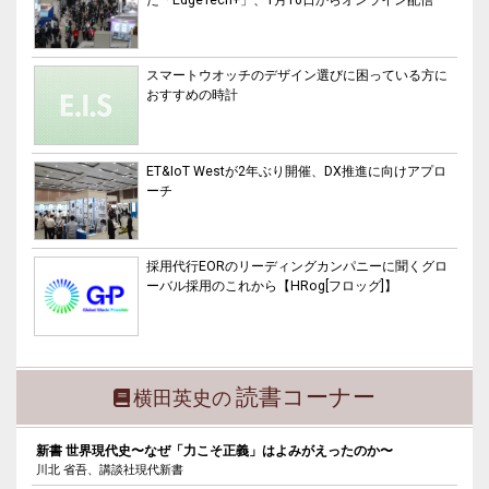
スマートウオッチのデザイン選びに困っている方に
おすすめの時計
ET&IoT Westが2年ぶり開催、DX推進に向けアプロ
ーチ
採用代行EORのリーディングカンパニーに聞くグロ
ーバル採用のこれから【HRog[フロッグ]】
読書コーナー
横田英史の
新書 世界現代史〜なぜ「力こそ正義」はよみがえったのか〜
川北 省吾、講談社現代新書