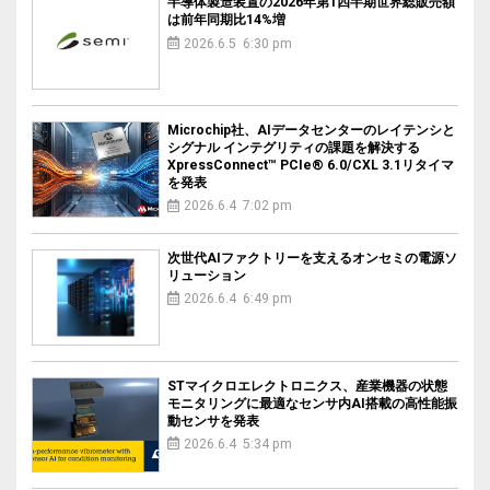
半導体製造装置の2026年第1四半期世界総販売額
は前年同期比14%増
2026.6.5 6:30 pm
Microchip社、AIデータセンターのレイテンシと
シグナル インテグリティの課題を解決する
XpressConnect™ PCIe® 6.0/CXL 3.1リタイマ
を発表
2026.6.4 7:02 pm
次世代AIファクトリーを支えるオンセミの電源ソ
リューション
2026.6.4 6:49 pm
STマイクロエレクトロニクス、産業機器の状態
モニタリングに最適なセンサ内AI搭載の高性能振
動センサを発表
2026.6.4 5:34 pm