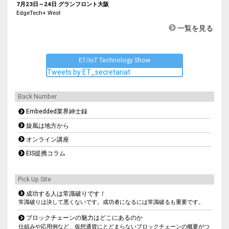
7月23日～24日 グランフロント大阪
EdgeTech+ West
一覧を見る
ET/IoT Technology Show
Tweets by ET_secretariat
Back Number
Embedded業界紳士録
旋風は地方から
オンライン講座
EIS提携コラム
Pick Up Site
成功する人は常識破りです！
常識破りは決して悪くないです。成功者になるには常識破るも重要です。
ブロックチェーンの魅力はどこにあるのか
仕組みや応用例など、仮想通貨にとどまらないブロックチェーンの概要がつ