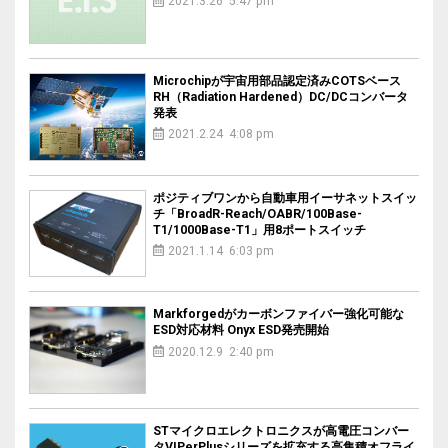
2021.3.26 5:47 pm
Microchipが宇宙用部品認定済みCOTSベース
RH（Radiation Hardened）DC/DCコンバータ
発表
2021.2.24 4:08 pm
ポジティブワンから自動車用イーサネットスイッ
チ「BroadR-Reach/OABR/100Base-
T1/1000Base-T1」用8ポートスイッチ
2021.1.14 6:03 pm
Markforgedがカーボンファイバー強化可能な
ESD対応材料 Onyx ESD発売開始
2020.12.9 2:40 pm
STマイクロエレクトロニクスが高電圧コンバー
タVIPerPlusシリーズを拡充する高集積オフライ