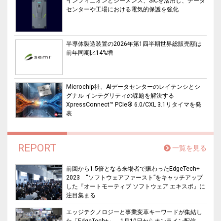
インフィニオンとシーメンス、SiCを活用し、データ
センターや工場における電気的保護を強化
半導体製造装置の2026年第1四半期世界総販売額は
前年同期比14%増
Microchip社、AIデータセンターのレイテンシとシ
グナル インテグリティの課題を解決する
XpressConnect™ PCIe® 6.0/CXL 3.1リタイマを発
表
REPORT
一覧を見る
前回から1.5倍となる来場者で賑わったEdgeTech+
2023 “ソフトウェアファースト”をキャッチアップ
した『オートモーティブ ソフトウェア エキスポ』に
注目集まる
エッジテクノロジーと事業変革キーワードが集結し
た「EdgeTech+」、1月10日からオンライン配信