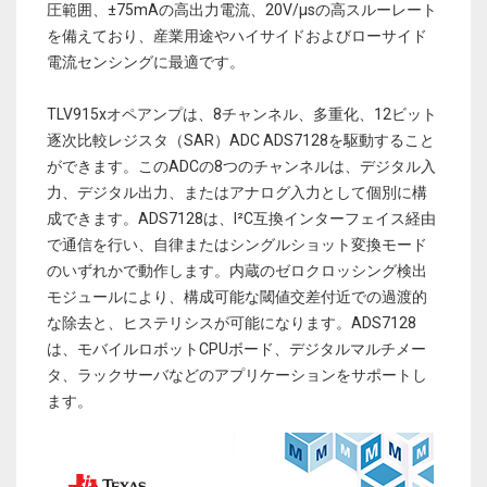
圧範囲、±75mAの高出力電流、20V/μsの高スルーレート
を備えており、産業用途やハイサイドおよびローサイド
電流センシングに最適です。
TLV915xオペアンプは、8チャンネル、多重化、12ビット
逐次比較レジスタ（SAR）ADC ADS7128を駆動すること
ができます。このADCの8つのチャンネルは、デジタル入
力、デジタル出力、またはアナログ入力として個別に構
成できます。ADS7128は、I²C互換インターフェイス経由
で通信を行い、自律またはシングルショット変換モード
のいずれかで動作します。内蔵のゼロクロッシング検出
モジュールにより、構成可能な閾値交差付近での過渡的
な除去と、ヒステリシスが可能になります。ADS7128
は、モバイルロボットCPUボード、デジタルマルチメー
タ、ラックサーバなどのアプリケーションをサポートし
ます。