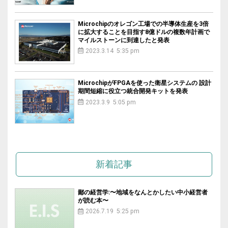
Microchipのオレゴン工場での半導体生産を3倍
に拡大することを目指す8億ドルの複数年計画で
マイルストーンに到達したと発表
2023.3.14 5:35 pm
MicrochipがFPGAを使った衛星システムの 設計
期間短縮に役立つ統合開発キットを発表
2023.3.9 5:05 pm
新着記事
鄙の経営学:〜地域をなんとかしたい中小経営者
が読む本〜
2026.7.19 5:25 pm