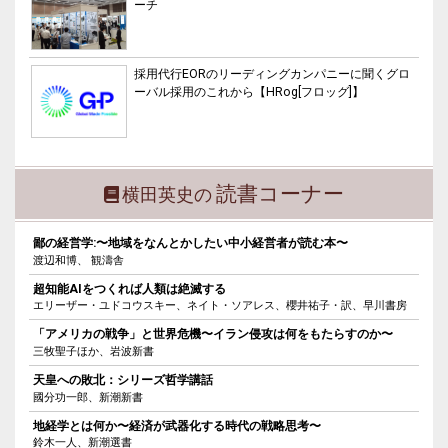
ーチ
採用代行EORのリーディングカンパニーに聞くグロ
ーバル採用のこれから【HRog[フロッグ]】
読書コーナー
横田英史の
鄙の経営学:〜地域をなんとかしたい中小経営者が読む本〜
渡辺和博、 観濤舎
超知能AIをつくれば人類は絶滅する
エリーザー・ユドコウスキー、ネイト・ソアレス、櫻井祐子・訳、早川書房
「アメリカの戦争」と世界危機〜イラン侵攻は何をもたらすのか〜
三牧聖子ほか、岩波新書
天皇への敗北：シリーズ哲学講話
國分功一郎、新潮新書
地経学とは何か〜経済が武器化する時代の戦略思考〜
鈴木一人、新潮選書