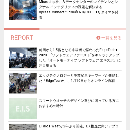
Microchip社、AIデータセンターのレイテンシとシ
グナル インテグリティの課題を解決する
XpressConnect™ PCIe® 6.0/CXL 3.1リタイマを発
表
REPORT
一覧を見る
前回から1.5倍となる来場者で賑わったEdgeTech+
2023 “ソフトウェアファースト”をキャッチアップ
した『オートモーティブ ソフトウェア エキスポ』に
注目集まる
エッジテクノロジーと事業変革キーワードが集結し
た「EdgeTech+」、1月10日からオンライン配信
スマートウオッチのデザイン選びに困っている方に
おすすめの時計
ET&IoT Westが2年ぶり開催、DX推進に向けアプロ