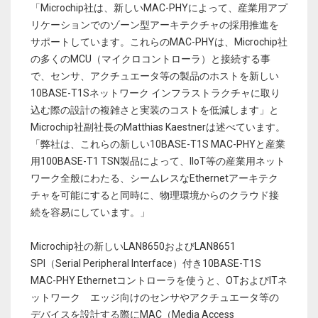
「Microchip社は、新しいMAC-PHYによって、産業用アプ
リケーションでのゾーン型アーキテクチャの採用推進を
サポートしています。これらのMAC-PHYは、Microchip社
の多くのMCU（マイクロコントローラ）と接続する事
で、センサ、アクチュエータ等の製品のホストを新しい
10BASE-T1Sネットワーク インフラストラクチャに取り
込む際の設計の複雑さと実装のコストを低減します」と
Microchip社副社長のMatthias Kaestnerは述べています。
「弊社は、これらの新しい10BASE-T1S MAC-PHYと産業
用100BASE-T1 TSN製品によって、IIoT等の産業用ネット
ワーク全般にわたる、シームレスなEthernetアーキテク
チャを可能にすると同時に、物理環境からのクラウド接
続を容易にしています。」
Microchip社の新しいLAN8650およびLAN8651
SPI（Serial Peripheral Interface）付き10BASE-T1S
MAC-PHY Ethernetコントローラを使うと、OTおよびITネ
ットワーク エッジ向けのセンサやアクチュエータ等の
デバイスを設計する際にMAC（Media Access