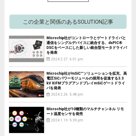
この企業と関係のあるSOLUTION記事
Microchip社がコントローラとゲートドライバと
通信をシングルデバイスに統合する、dsPIC®
DSCをベースにした新しい統合型モータドライバ
を発表
2024.2.27 6:01 pm
Microchip社がmSiC™ソリューションを拡充、高
電圧SiCパワーモジュールの採用を促進する3.3
kV XIFMプラグアンドプレイmSiCゲートドライ
バを発表
2024.2.26 5:48 pm
Microchip社が10種類のマルチチャンネル リモ
ート温度センサを発売
2024.1.19 5:39 pm