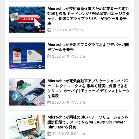
Microchipが技術革新促進のために業界一の電力
効率を誇る ミッドレンジFPGA産業用エッジスタ
ック、拡張コアライブラリIP、 変換ツールを発
表
2023.6.6 6:27 pm
Microchipが最新のプログラマおよびデバッガ開
発ツールを発売
2023.5.19 4:50 pm
Microchipが電気自動車アプリケーションのパワ
ー エレクトロニクスを 素早く確実に保護できる
シリコン カーバイドEヒューズ デモンストレータ
を発表
2023.5.10 4:56 pm
Microchipが同社のSiCパワー ソリューションを
設計段階でテストできるMPLAB® SiC Power
Simulatorを発表
2023.3.22 5:00 pm