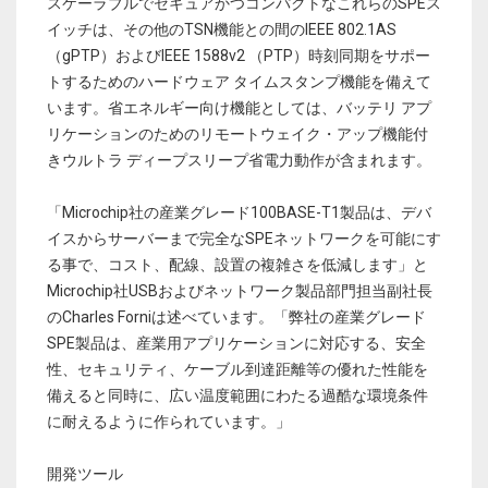
スケーラブルでセキュアかつコンパクトなこれらのSPEス
イッチは、その他のTSN機能との間のIEEE 802.1AS
（gPTP）およびIEEE 1588v2 （PTP）時刻同期をサポー
トするためのハードウェア タイムスタンプ機能を備えて
います。省エネルギー向け機能としては、バッテリ アプ
リケーションのためのリモートウェイク・アップ機能付
きウルトラ ディープスリープ省電力動作が含まれます。
「Microchip社の産業グレード100BASE-T1製品は、デバ
イスからサーバーまで完全なSPEネットワークを可能にす
る事で、コスト、配線、設置の複雑さを低減します」と
Microchip社USBおよびネットワーク製品部門担当副社長
のCharles Forniは述べています。「弊社の産業グレード
SPE製品は、産業用アプリケーションに対応する、安全
性、セキュリティ、ケーブル到達距離等の優れた性能を
備えると同時に、広い温度範囲にわたる過酷な環境条件
に耐えるように作られています。」
開発ツール