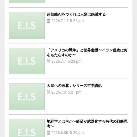
超知能AIをつくれば人類は絶滅する
2026.7.14 5:24 pm
「アメリカの戦争」と世界危機〜イラン侵攻は何
をもたらすのか〜
2026.7.7 5:23 pm
天皇への敗北：シリーズ哲学講話
2026.7.3 5:21 pm
地経学とは何か〜経済が武器化する時代の戦略思
考〜
2026.6.30 5:20 pm