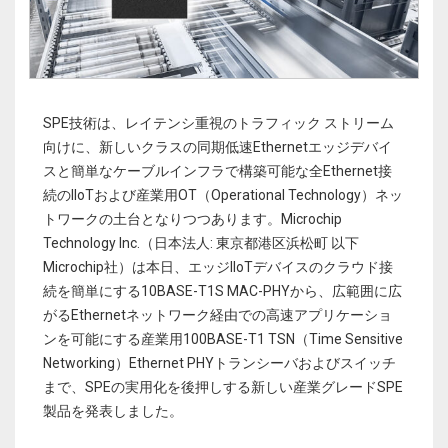
SPE技術は、レイテンシ重視のトラフィック ストリーム
向けに、新しいクラスの同期低速Ethernetエッジデバイ
スと簡単なケーブルインフラで構築可能な全Ethernet接
続のIIoTおよび産業用OT（Operational Technology）ネッ
トワークの土台となりつつあります。Microchip
Technology Inc.（日本法人: 東京都港区浜松町 以下
Microchip社）は本日、エッジIIoTデバイスのクラウド接
続を簡単にする10BASE-T1S MAC-PHYから、広範囲に広
がるEthernetネットワーク経由での高速アプリケーショ
ンを可能にする産業用100BASE-T1 TSN（Time Sensitive
Networking）Ethernet PHYトランシーバおよびスイッチ
まで、SPEの実用化を後押しする新しい産業グレードSPE
製品を発表しました。