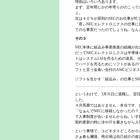
理由はいろいろあります。
まず、定年間じかの年寄りがのこって
ょ。
次は４０％が原則のSECのお仕事が忙
「君ぃNECエレクトロニクスの仕事
てのも事実だったのでしょうね。なん
その３
NEC本体に組込み事業推進の組織が
だってNECエレクトロニクスは半導
トはシステムLSIを売るための道具
てハードを売るためにソフトがあるの
フトと言う金食い虫付のASICビジネ
ソフトを生かす「組込み」の仕事とS
というわけで、3月31日に退職し、翌日
した。
４月馬鹿ではありません、本当です、
「なぁんでNECに移籍しなかったの
て人事制度が合いませんからね。いず
契約更新の時に冷や汗を書きながら人
という事情で、ユビキタスどころか小
さぁ春も爛漫、再出発は自己紹介の改