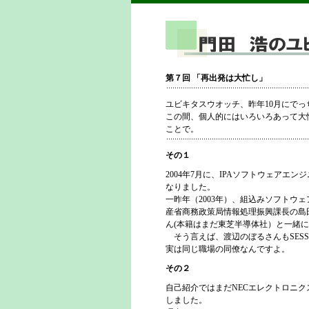
第７回 「再出発は大忙し」
ユビキタスウオッチ、昨年10月にで
この間、個人的にはいろいろあって大
ことで。
その１
2004年7月に、IPAソフトウェアエ
なりました。
一昨年（2003年）、組込みソフトウ
産省商務政策局情報処理振興課長の島
ん(本籍はまだ東芝半導体社）と一緒
そう言えば、渡辺のぼるさんもSESS
実は同じ職場の同僚なんですよ。
その２
自己紹介ではまだNECエレクトロニク
しました。