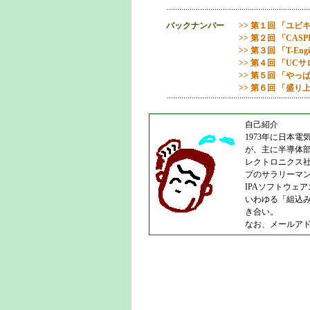
バックナンバー
>>
第１回 「ユビ
>>
第２回 「CASP
>>
第３回 「T-E
>>
第４回 「UCサ
>>
第５回 「やっ
>>
第６回 「盛り
自己紹介
1973年に日本
が、主に半導体部
レクトロニクス
プのサラリーマン
IPAソフトウェ
いわゆる「組込み
き合い。
なお、メールア